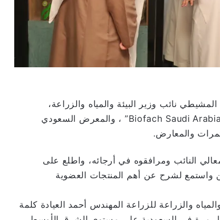
لمشيطي نائب وزير البيئة والمياه والزراعة،
المعرض الدولي للمنتجات العضوية (بايوفاخ) “Biofach Saudi Arabia” ، والمعرض السعودي
تمرات والمعارض.
 معالي النائب ومرافقوه في أرجائه، واطلع على
ين واستمع لشرح عن أهم المنتجات العضوية
المياه والزراعة للزراعة المهندس أحمد العيادة كلمة
لأول مرة في السعودية على مستوى الشرق الأوسط