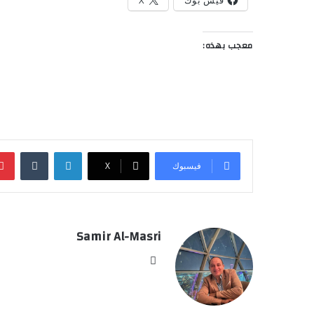
فيس بوك
X
معجب بهذه:
لينكدإن
‏Tumblr
فيسبوك
‫X
Samir Al-Masri
موق
ع
الوي
ب