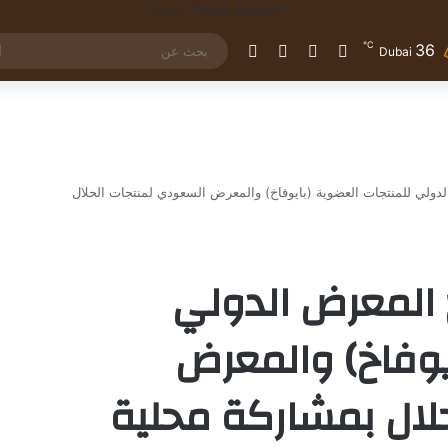
℃
36
تسجيل الدخول
مقال عشوائي
إضافة عمود جانبي
الوضع المظلم
Dubai
لدولي للمنتجات العضوية (بايوفاخ) والمعرض السعودي لمنتجات الحلال
تح المعرض الدولي
يوفاخ) والمعرض
لال بمشاركة محلية