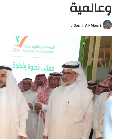
وعالمية
Samir Al-Masri
أ
ر
س
ل
ب
ر
ي
د
ا
إ
ل
ك
ت
ر
و
ن