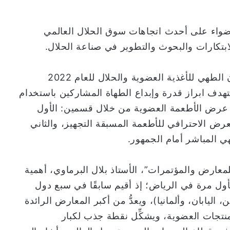
ضواء على أحدث اتجاهات سوق الحلال العالمي
ابتكارات والبحوث والتطوير في صناعة الحلال.
وسيشهد المعرض إقامة مسابقة المملكة لفنون الطهي للأغذية العضوية والحلال للعام 2022
دف ابراز قدرة وإبداع الطهاة المشاركين باستخدام
في عرض الأطعمة العضوية من خلال قسمين: الأول
ض الاحترافي للأطعمة المسبقة التجهيز، والثاني
لمباشر أمام الجمهور.
لمعارض والمؤتمرات”، الأستاذ بلال البرماوي، أهمية
أول مرة في الرياض؛ إذ أقيم سابقًا في سبع دول
ن، اليابان، وألمانيا)، ويعدُّ من أكبر المعارض الرائدة
نتجات العضوية، ويشكِّل نقطة جذب لكبار