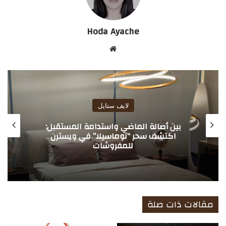
Hoda Ayache
موق
ع
الوي
ب
لايف ستايل
ناتوزي إيطاليا” تعيد صياغة الفضاء المنزلي
بلمسات ضوئية ساحرة؛ عبر تصاميم نُحتت في
إيطاليا واستُلهمت من سحر المتوسط.
مقالات ذات صلة