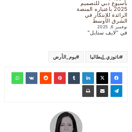
بأسبوع دبي للتصميم
2025 باعتباره المنصة
الرائدة للابتكار في
الشرق الأوسط
نوفمبر 6, 2025
في "لايف ستايل"
ناتوزي_إيطاليا
يوم_الأرض
لينكدإن
‏Tumblr
بينتيريست
‏Reddit
‏VKontakte
واتساب
تيلقرام
مشاركة عبر البريد
طباعة