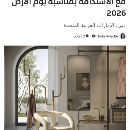
مع الاستدامة بمناسبة يوم الأرض
2026
دبي، الإمارات العربية المتحدة
Hoda Ayache
أ
2 دقائق
ر
س
ل
ب
ر
ي
د
ا
إ
ل
ك
ت
ر