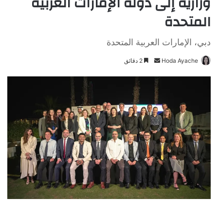
وزارية إلى دولة الإمارات العربية
المتحدة
دبي، الإمارات العربية المتحدة
Hoda Ayache
أ
2 دقائق
ر
س
ل
ب
ر
ي
د
ا
إ
ل
ك
ت
ر