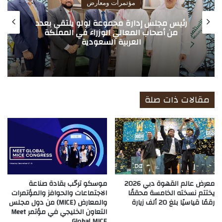
مؤتمرات ومعارض
رئيس مجلس إدارة مجموعة لولو يلتقي بعدد
من أصحاب المعالي الوزراء في المملكة
العربية السعودية
مقالات ذات صلة
معرض عالم القهوة دبي 2026
موسكو ترحّب بقادة صناعة
يختتم نسخته الخامسة محققًا
الاجتماعات والحوافز والمؤتمرات
رقمًا قياسيًا بلغ 20 ألف زيارة
والمعارض (MICE) من دول مجلس
التعاون الخليجي في مؤتمر Meet
Global MICE