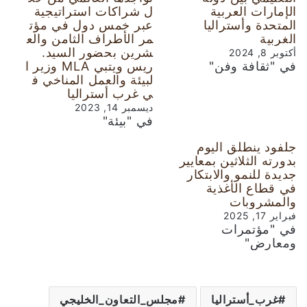
الإمارات العربية
ل شراكات استراتيجية
المتحدة وأستراليا
عبر خمس دول في مؤت
الغربية
مر الأطراف الثامن والع
شرين بحضور السيد.
أكتوبر 8, 2024
في "ثقافة وفن"
ريس ويتبي MLA وزير ا
لبيئة والعمل المناخي ف
ي غرب أستراليا
ديسمبر 14, 2023
في "بيئة"
جلفود ينطلق اليوم
بدورته الثلاثين بمعايير
جديدة للنمو والابتكار
في قطاع الأغذية
والمشروبات
فبراير 17, 2025
في "مؤتمرات
ومعارض"
غرب_أستراليا
مجلس_التعاون_الخليجي