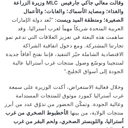
وقالت معالي جاكي جارفيس
MLC
وزيرة الزراعة
والغذاء؛ ومصايد الأسماك؛ والغابات؛ والأعمال
الصغيرة؛ ومنطقة الميد ويست:
“تُعد دولة الإمارات
العربية المتحدة شريكاً مهماً لغرب أستراليا. وقد
ساهمت هذه البعثة في تعزيز العلاقات التي تدعم نمو
تجارتنا المشتركة. ومع دخول اتفاقية الشراكة
الاقتصادية الشاملة حيّز التنفيذ، فإننا نفتح آفاقاً جديدة
لمنتجينا ونوسّع وصول منتجات غرب أستراليا عالية
الجودة إلى أسواق الخليج.”
وخلال فعالية الاستعراض، أكدت الوزيرة على سمعة
غرب أستراليا كمورد موثوق للمنتجات المستدامة
وعالية الجودة. وتمكّن الحضور من تذوّق عدد من أبرز
منتجات الولاية، من بينها
الأخطبوط الصخري من غرب
أستراليا، واللوبستر الصخري، ولحم البقر من غرب