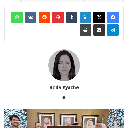
لينكدإن
‏Tumblr
بينتيريست
‏Reddit
‏VKontakte
واتساب
تيلقرام
مشاركة عبر البريد
طباعة
Hoda Ayache
موق
ع
الوي
ب