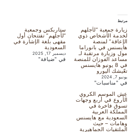
مرتبط
زيارة جمعية “لأجلهم
ستاربكس وجمعية
لخدمة الأشخاص ذوي
“لأجلهم” تفتتحان أول
الإعاقة” لمنصة
مقهى بلغة الإشارة في
هايسنس في بانوراما
السعودية
مول وزيارة مرتقبة لـ
ديسمبر 17, 2025
مساعد الفوزان للمنصة
في "ضيافة"
في 8 يونيو هايسنس
تعّيشك اليورو
يونيو 7, 2024
في "مناسبات"
عِش الموسم الكروي
الأروع في أربع وجهات
تسوق فاخرة في
المملكة العربية
السعودية مع هايسنس
وهامات – حيث
الملتقيات الجماهيرية