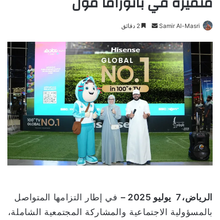
متميزة في بانوراما مول
Samir Al-Masri
أ
2 دقائق
ر
س
ل
ب
ر
ي
د
ا
إ
ل
ك
ت
ر
و
الرياض،
7
يوليو 2025 –
في إطار التزامها المتواصل
ن
بالمسؤولية الاجتماعية والمشاركة المجتمعية الشاملة،
ي