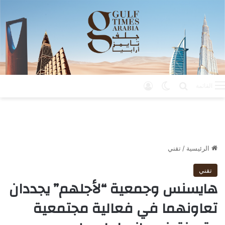
بحث عن
الوضع المظلم
تسجيل الدخول
القائمة
الرئيسية
/
تقني
تقني
هايسنس وجمعية “لأجلهم” يجددان
تعاونهما في فعالية مجتمعية