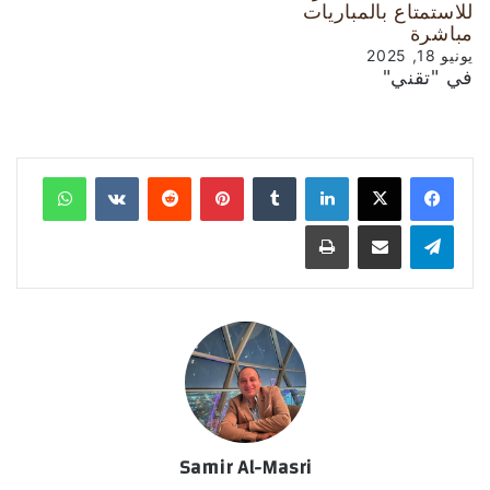
للاستمتاع بالمباريات
مباشرة
يونيو 18, 2025
في "تقني"
لينكدإن
‏Tumblr
بينتيريست
‏Reddit
‏VKontakte
واتساب
تيلقرام
مشاركة عبر البريد
طباعة
Samir Al-Masri