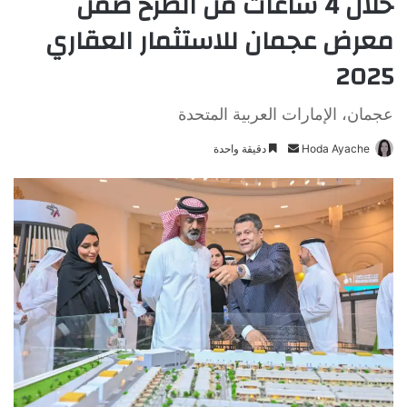
خلال 4 ساعات من الطرح ضمن
معرض عجمان للاستثمار العقاري
2025
عجمان، الإمارات العربية المتحدة
Hoda Ayache
أ
دقيقة واحدة
ر
س
ل
ب
ر
ي
د
ا
إ
ل
ك