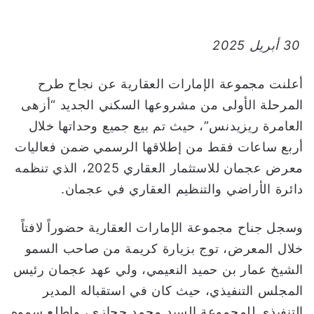
ت
ر
و
30 أبريل 2025
ن
ي
أعلنت مجموعة الإمارات العقارية عن نجاح طرح
ا
المرحلة الأولى من مشروعها السكني الجديد “أزهى
العامرة ريزيدنس”، حيث تم بيع جميع وحداتها خلال
أربع ساعات فقط من إطلاقها الرسمي ضمن فعاليات
معرض عجمان للاستثمار العقاري 2025، الذي تنظمه
دائرة الأراضي والتنظيم العقاري في عجمان.
وسجل جناح مجموعة الإمارات العقارية حضوراً لافتاً
خلال المعرض، توج بزيارة كريمة من صاحب السمو
الشيخ عمار بن حميد النعيمي، ولي عهد عجمان رئيس
المجلس التنفيذي، حيث كان في استقباله المدير
التنفيذي للمجموعة السيد محمد حجازي، واطلع سموه