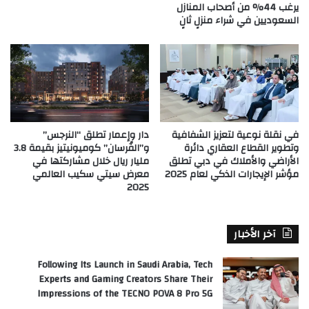
يرغب 44% من أصحاب المنازل
السعوديين في شراء منزلٍ ثانٍ
في نقلة نوعية لتعزيز الشفافية
دار وإعمار تطلق “النرجس”
وتطوير القطاع العقاري دائرة
و”الفُرسان” كوميونيتيز بقيمة 3.8
الأراضي والأملاك في دبي تطلق
مليار ريال خلال مشاركتها في
مؤشر الإيجارات الذكي لعام 2025
معرض سيتي سكيب العالمي
2025
آخر الأخبار
Following Its Launch in Saudi Arabia, Tech
Experts and Gaming Creators Share Their
Impressions of the TECNO POVA 8 Pro 5G