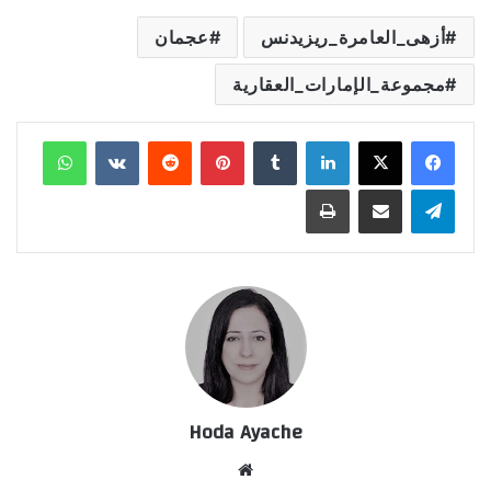
أزهى_العامرة_ريزيدنس
عجمان
مجموعة_الإمارات_العقارية
لينكدإن
‏Tumblr
بينتيريست
‏Reddit
‏VKontakte
واتساب
تيلقرام
مشاركة عبر البريد
طباعة
Hoda Ayache
موق