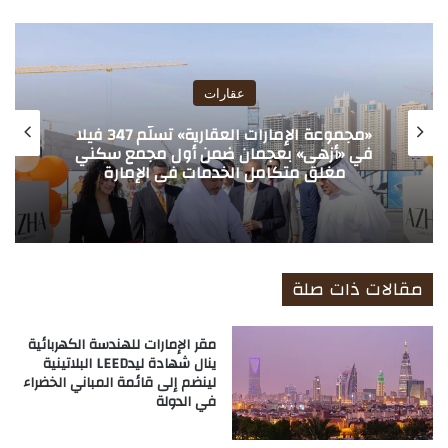
ع
الوي
ب
عقارات
«مجموعة الإمارات العقارية» تسلّم 347 فيلا
في «أزهى» بعجمان ضمن أول مجمع سكني
مغلق متكامل الخدمات في الإمارة
مقالات ذات صلة
مقر الإمارات للهندسة الكهربائية
ينال شهادة ليدLEED البلاتينية
لينضم إلى قائمة المباني الخضراء
في الدولة