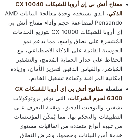
مفتاح
أتش بي إي أروبا للشبكات
CX 10040
الذكي
، الذي يستخدم وحدة معالجة البيانات AMD
Pensando لمضاعفة حجم وأداء مفتاح أتش بي
إي أروبا للشبكات CX 10000 لتوزيع الخدمات
المُنتشرة على نطاق واسع، مما يدعم نمو
الحوسبة القائمة على الذكاء الاصطناعي، مع
الحفاظ على جدار الحماية المُدمج، والتشفير
المُباشر، والقياس الدقيق لتعزيز الأمان، وزيادة
إمكانية المراقبة وكفاءة تشغيل الخادم.
سلسلة
مفاتيح أتش بي إي أروبا للشبكات
CX
6300
لحرم الشركات
،
التي توفر بروتوكولات
تشفير، والتوقيت الدقيق، وتقنية التعرف على
التطبيقات والتحكم بها، مما يُمكّن المؤسسات
من تلبية أنواع متعددة من اتفاقيات مستوى
خدمة أمن البيانات وحجمها، وعرض النطاق