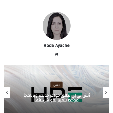
Hoda Ayache
موق
ع
الوي
ب
تقني
أتش بي إي تطلق حوافز جديدة وبرنامجاً
موحداً لتعزيز نمو شركائها