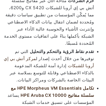
حرم الشركات
متاحة الآن عبر مفاتيح سلسلة
أتش بي إي أروبا للشبكات CX 5420 و6200،
مما يُمكّن المؤسسات من تطبيق سياسات دقيقة
ومُحددة لضمان انتقال بيانات الذكاء الاصطناعي
وإنترنت الأشياء والحوسبة عالية الأداء عبر
الشبكة بأكملها بناءً على اتفاقيات مستوى الخدمة
المُحددة مُسبقًا.
تقدم نقاط الرؤية والتحكم والتحليل
التي تم
توفيرها من خلال أحدث إصدار ل
مركز أتش بي إي
أروبا للشبكات
إدارة آمنة للشبكة المدعومة
بالذكاء الاصطناعي وقابلة للتوسع بسلاسة عبر
البيئات الخاصة بالشركات ومراكز البيانات.
تكامل
HPE Morpheus VM Essentials
مع
سلسلة مفاتيح
HPE Aruba CX 10000
يساعد
المؤسسات على تنسيق خدمات الشبكة