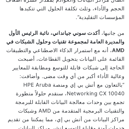
الحجم والأداء، وثلث تكلفة الحلول التي تتكبدها
المؤسسات التقليدية”.
من جانبها،
أكدت سوني جيانداني، نائبة الرئيس الأول
والمديرة العامة لمجموعة تقنيات وحلول الشبكات في
AMD
، أنه مع استمرار الذكاء الاصطناعي والتطبيقات
القائمة على البيانات بتحويل القطاعات، أصبحت
الحاجة إلى شبكات قابلة للتوسع ومطابقة للمعايير
وعالية الأداء أكبر من أي وقت مضى. وأضافت:
“بالتعاون مع أتش بي إي ومنصة HPE Aruba
Networking CX 10040، سنقدم حلولاً متطورة
تجمع بين وحدات معالجة البيانات القابلة للبرمجة
والتقنيات البرمجية المتقدمة من AMD وشبكات
مراكز البيانات من أتش بي إي، مما يمكننا من تقديم
خدمات آمنة وقابلة للتوسع لنشر مراكز البيانات