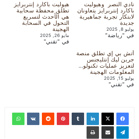
نادي النصر وهيوليت
هيوليت باكارد إنتربرايز
باكارد إنتربرايز يتعاونان
تطلق محفظة سحابية
لابتكار تجربة جماهيرية
هي الأحدث لتسريع
جديدة
التحول في السحابة
الهجينة
يوليو 8, 2025
في "رياضة"
مايو 26, 2025
في "تقني"
أتش بي إي تطلق منصة
جرين ليك إنتليجنس
لتعزيز عمليات تكنولوجيا
المعلومات الهجينة
يوليو 15, 2025
في "تقني"
لينكدإن
‏Tumblr
بينتيريست
‏Reddit
‏VKontakte
واتساب
تيلقرام
مشاركة عبر البريد
طباعة