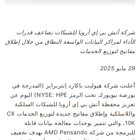
ك
ت
ر
و
شركة أتش بي إي أروبا للشبكات تضاعف قدرات
ن
الأداء لمراكز البيانات الواسعة النطاق من خلال إطلاق
ي
مفاتيح لتوزيع الخدمات
ا
29 مايو 2025
أعلنت شركة
هيوليت باكارد إنتربرايز
(المدرجة في
بورصة نيويورك تحت الرمز NYSE: HPE) اليوم عن
تعزيز
محفظة أتش بي إي أروبا للشبكات السلكية
واللاسلكية
وإطلاق
مفاتيح جديدة لتوزيع الخدمات
CX
10K، والتي تتميز بوحدات معالجة بيانات قابلة
للبرمجة من شركة AMD Pensando بهدف تخفيف