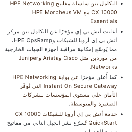
التكامل بين سلسلة مفاتيح HPE Networking
CX 10000 مع HPE Morpheus VM
Essentials
أعلنت أتش بي إي مؤخرًا عن التكامل بين مركز
أتش بي إي أروبا للشبكات وHPE OpsRamp،
مما يُوسّع إمكانية مراقبة أجهزة الجهات الخارجية
من موردين مثل Cisco وArista وJuniper
Networks.
كما أُعلن مؤخرًا
عن بوابة HPE Networking
Instant On Secure Gateway التي تُوفّر
الأمان على مستوى المؤسسات للشركات
الصغيرة والمتوسطة
.
خدمة أتش بي إي أروبا للشبكات CX 10000
QuickStart ت
ُسرّع نشر الجيل التالي من مفاتيح
توزيع الخدمات.