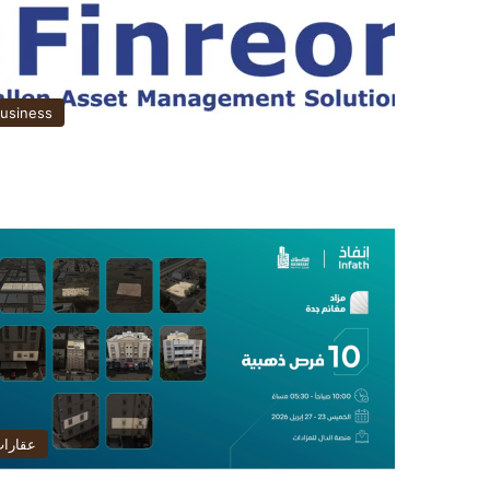
usiness
عقارا