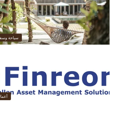
سياحة وسف
أعما