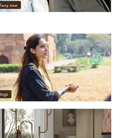
صحة وجما
logs