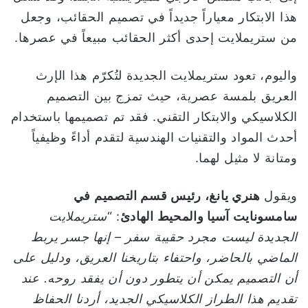
هذا الابتكار معياراً جديداً في تصميم الحقائب، وجعل
من ستريملايت إحدى أكثر الحقائب مبيعاً في عصرها.
واليوم، تعود ستريملايت الجديدة لتُكرّم هذا الإرث
العريق بلمسة عصرية، حيث تمزج بين التصميم
الكلاسيكي والابتكار التقني. فقد تم تصميمها باستخدام
أحدث المواد والتقنيات الهندسية لتقدم أداءً وظيفياً
ومتانة لا مثيل لهما.
ويقول
هنري يانغ، رئيس قسم التصميم في
سامسونايت آسيا والمحيط الهادئ
: “
ستريملايت
الجديدة ليست مجرد حقيبة سفر – إنها جسر يربط
الماضي بالحاضر، واحتفاء بتاريخنا العريق، ودليل على
أن التصميم يمكن أن يتطور دون أن يفقد روحه
.
عند
تقديم هذا الطراز الكلاسيكي الجديد، أردنا الحفاظ