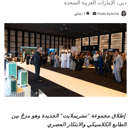
دبي، الإمارات العربية المتحدة
Hoda Ayache
أ
3 دقائق
ر
س
ل
ب
ر
ي
د
ا
إ
ل
ك
ت
ر
و
إطلاق مجموعة “ستريملايت” الجديدة وهو مزجٌ بين
ن
الطابع الكلاسيكي والابتكار العصري
ي