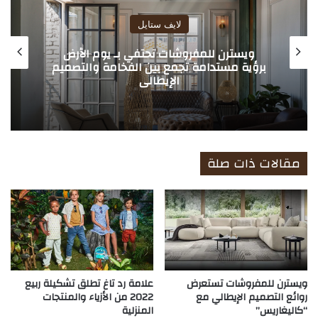
لايف ستايل
بين أصالة الماضي واستدامة المستقبل:
اكتشف سحر “توماسيلا” في ويسترن
للمفروشات
مقالات ذات صلة
ويسترن للمفروشات تستعرض
علامة رد تاغ تطلق تشكيلة ربيع
روائع التصميم الإيطالي مع
2022 من الأزياء والمنتجات
“كاليغاريس”
المنزلية