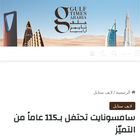
بحث عن
الوضع المظلم
تسجيل الدخول
القائمة
الرئيسية
/
لايف ستايل
لايف ستايل
سامسونايت تحتفل بـ115 عاماً من
التميّز