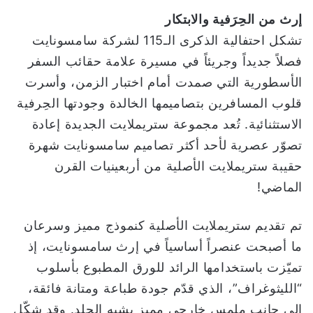
إرث من الحِرَفية والابتكار
تشكل احتفالية الذكرى الـ115 لشركة سامسونايت
فصلاً جديداً وجريئاً في مسيرة علامة حقائب السفر
الأسطورية التي صمدت أمام اختبار الزمن، وأسرت
قلوب المسافرين بتصاميمها الخالدة وجودتها الحِرفية
الاستثنائية. تُعد مجموعة ستريملايت الجديدة إعادة
تصوّر عصرية لأحد أكثر تصاميم سامسونايت شهرة
حقيبة ستريملايت الأصلية من أربعينيات القرن
الماضي!
تم تقديم ستريملايت الأصلية كنموذج مميز وسرعان
ما أصبحت عنصراً أساسياً في إرث سامسونايت، إذ
تميّزت باستخدامها الرائد للورق المطبوع بأسلوب
“الليثوغراف”، الذي قدّم جودة طباعة ومتانة فائقة،
إلى جانب ملمس خارجي مميز يشبه الجلد. وقد شكّل