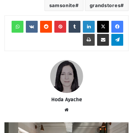
samsonite
grandstores
لينكدإن
‏Tumblr
بينتيريست
‏Reddit
‏VKontakte
واتساب
تيلقرام
مشاركة عبر البريد
طباعة
Hoda Ayache
موق
ع
الوي
ب