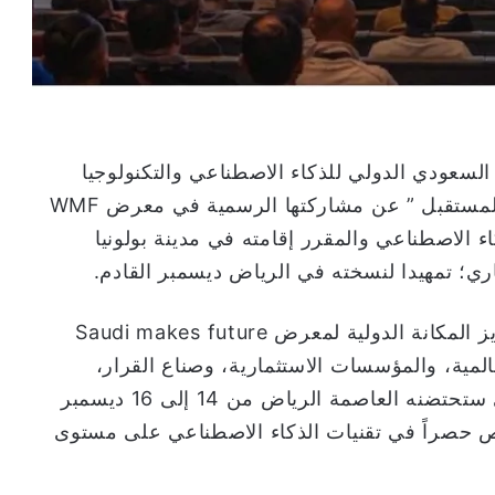
السعودي الدولي للذكاء الاصطناعي والتكنولوجيا
والابتكار الرقمي تحت شعار “السعودية تصنع المستقبل ” عن مشاركتها الرسمية في معرض WMF
اء الاصطناعي والمقرر إقامته في مدينة بولونيا
تأتي هذه المشاركة الاستراتيجية في سياق تعزيز المكانة الدولية لمعرض Saudi makes future
المية، والمؤسسات الاستثمارية، وصناع القرار،
والمبتكرين للمشاركة في أعمال المعرض الذي ستحتضنه العاصمة الرياض من 14 إلى 16 ديسمبر
خصص حصراً في تقنيات الذكاء الاصطناعي على مستوى