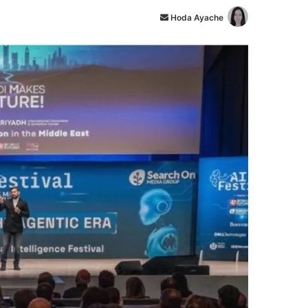
Hoda Ayache
أ
ر
س
ل
ب
ر
ي
د
ا
إ
ل
ك
ت
ر
و
ن
ي
ا