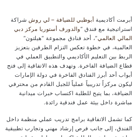
ت
ر
و
أبرمت أكاديمية
أبوظبي
للضيافة
–
لي
روش
شراكة
ن
استراتيجية مع فندق “
والدورف
أستوريا
مركز
دبي
ي
المالي
العالمي
“، أحد فنادق مجموعة “هيلتون”
ا
العالمية، في خطوة تعكس التزام الطرفين بتعزيز
الربط بين التعليم الأكاديمي والتطبيق العملي في
قطاع الضيافة الفاخرة. وتهدف هذه الاتفاقية إلى فتح
أبواب أحد أبرز الفنادق الفاخرة في دولة الإمارات
ليكون مركزاً تدريبياً عملياً للجيل القادم من محترفي
الضيافة، بما يتيح للطلبة اكتساب خبرات ميدانية
مباشرة داخل بيئة عمل فندقية رائدة.
كما تشمل الاتفاقية برامج تدريب عملي منظمة داخل
الفندق، إلى جانب فرص إرشاد مهني وتجارب تطبيقية