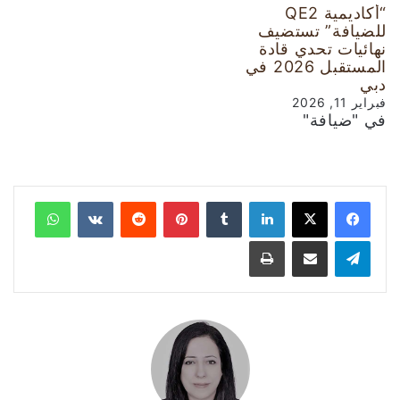
“أكاديمية QE2
للضيافة” تستضيف
نهائيات تحدي قادة
المستقبل 2026 في
دبي
فبراير 11, 2026
في "ضيافة"
لينكدإن
‏Tumblr
بينتيريست
‏Reddit
‏VKontakte
واتساب
تيلقرام
مشاركة عبر البريد
طباعة