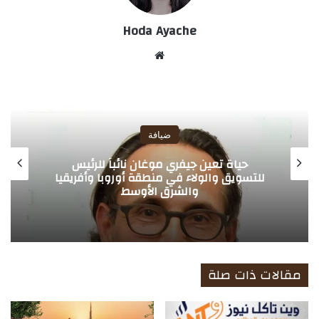
Hoda Ayache
موق
ع
الوي
ب
ضيافة
روزوود أبوظبي وأكاديمية أبوظبي للضيافة
– لي روش تطلقان شراكة استراتيجية لدعم
الجيل الجديد من المواهب في قطاع الضيافة
الفاخرة
مقالات ذات صلة