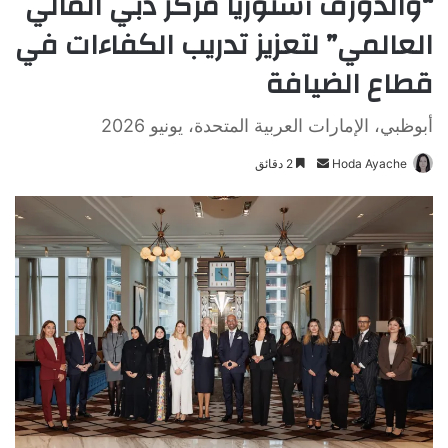
“والدورف أستوريا مركز دبي المالي
العالمي” لتعزيز تدريب الكفاءات في
قطاع الضيافة
أبوظبي، الإمارات العربية المتحدة، يونيو 2026
Hoda Ayache
أ
2 دقائق
ر
س
ل
ب
ر
ي
د
ا
إ
ل
ك