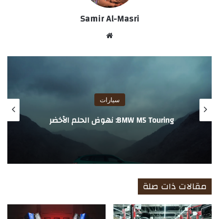
Samir Al-Masri
موق
ع
الوي
ب
سيارات
BMW M5 Touring: نهوض الحلم الأخضر
مقالات ذات صلة