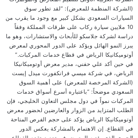
(الشركة المنظمة للمعرض): “لقد تطور سوق
السيارات السعودي بشكل كبير مع وجود ما يقرب من
10 ملايين سيارة ركاب على طرقات المملكة وفقاً
دراسة لشركة جلاسكو للأبحاث والاستشارات، وهو ما
يبرز النمو الهائل ويؤكد على الدور المحوري لمعرض
أوتوميكانيكا الرياض في قطاع خدمات المركبات.”
في حين أكد علي حفني، مدير معرض أوتوميكانيكا
الرياض، في شركة ميسي فرانكفورت ميدل إيست
(الشركة المرخصة للمعرض) على أهمية السوق
السعودي موضحاً: “باعتباره أسرع أسواق خدمات
المركبات نمواً في دول مجلس التعاون الخليجي، فإن
الطلب المتزايد من الزوار والعارضين لحضور معرض
أوتوميكانيكا الرياض يؤكد على حجم الفرص المتاحة
في القطاع. إن الاهتمام بالمشاركة يعكس الدور
الحيوي الذي يؤديه المعرض في تعزيز تقدم القطاع،