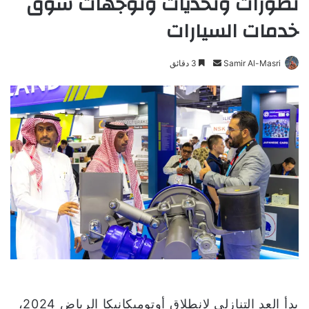
تطورات وتحديات وتوجهات سوق
خدمات السيارات
Samir Al-Masri
أ
3 دقائق
ر
س
ل
ب
ر
ي
د
ا
إ
ل
ك
ت
ر
و
بدأ العد التنازلي لانطلاق أوتوميكانيكا الرياض 2024،