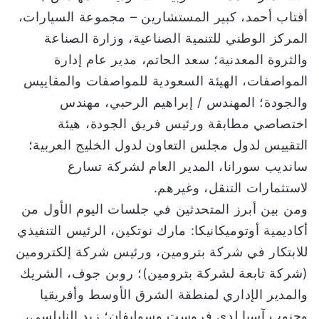
أفتاب أحمد، كبير المستشارين – مجموعة السيارات،
المركز الوطني للتنمية الصناعية، وزارة الصناعة
والثروة المعدنية؛ سعد الحاتم، مدير عام إدارة
المواصفات، الهيئة السعودية للمواصفات والمقاييس
والجودة؛ المهندس / إبراهيم الرحبي، مهندس
اختصاصي مطابقة ورئيس فريق الجودة، هيئة
التقييس لدول مجلس التعاون لدول الخليج العربية؛
سانديب سورانا، المدير العام لشركة تسارع
لاستثمارات التنقل، وغيرهم.
ومن بين أبرز المتحدثين في جلسات اليوم الأول من
أكاديمية أوتوميكانيكا: مارك نوتكين، الرئيس التنفيذي
للابتكار في شركة بترومين، ورئيس شركة إلكترومين
(شركة تابعة لشركة بترومين)؛ روبن جوف، الشريك
والمدير الإداري لمنطقة الشرق الأوسط وأفريقيا
وجنوب آسيا لدى فروست وسوليفان؛ زيد النابلسي،