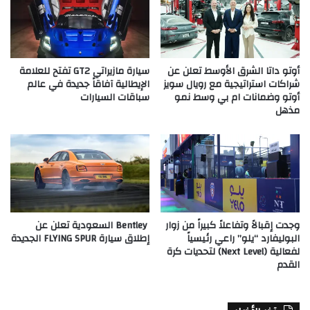
أوتو داتا الشرق الأوسط تعلن عن
سيارة مازيراتي GT2 تفتح للعلامة
شراكات استراتيجية مع رويال سويز
الإيطالية آفاقاً جديدة في عالم
أوتو وضمانات ام بي وسط نمو
سباقات السيارات
مذهل
وجدت إقبالاً وتفاعلاً كبيراً من زوار
Bentley السعودية تعلن عن
البوليفارد “يلو” راعي رئيسياً
إطلاق سيارة FLYING SPUR الجديدة
لفعالية (Next Level) لتحديات كرة
القدم