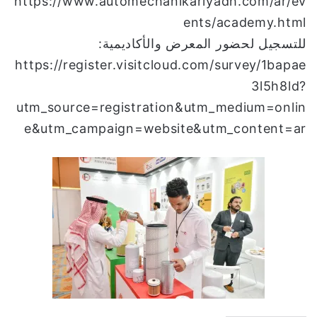
https://www.automechanikariyadh.com/ar/ev
ents/academy.html
للتسجيل لحضور المعرض والأكاديمية:
https://register.visitcloud.com/survey/1bapae
3l5h8ld?
utm_source=registration&utm_medium=onlin
e&utm_campaign=website&utm_content=ar