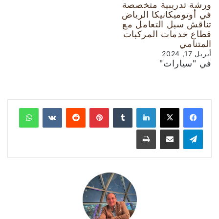
ورشة تدريبية متخصصة
في أوتوميكانيكا الرياض
تناقش سبل التعامل مع
قطاع خدمات المركبات
المتنامي
أبريل 17, 2024
في "سيارات"
لينكدإن
‏Tumblr
بينتيريست
‏Reddit
‏VKontakte
واتساب
تيلقرام
مشاركة عبر البريد
طباعة