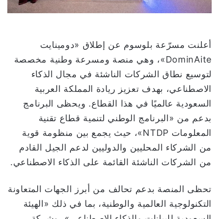
ت
ر
و
ن
أعلنت مسرّعة بلوسوم عن إطلاق «دومينايت
ي
DominAite»، وهي منصة ومسرعة وطنية مخصصة
ا
لتوسيع نطاق الشركات الناشئة في مجال الذكاء
الاصطناعي، بهدف تعزيز ريادة المملكة العربية
السعودية عالميًا في هذا القطاع. ويحظى البرنامج
بدعم من «البرنامج الوطني لتنمية قطاع تقنية
المعلومات NTDP»، حيث يجمع بين منظومة قوية
من الشركاء المحليين والدوليين لدعم الجيل القادم
من الشركات الناشئة القائمة على الذكاء الاصطناعي.
تحظى المنصة بدعم تحالف من أبرز الجهات المتعاونة
التكنولوجية العالمية والوطنية، بما في ذلك «الهيئة
السعودية للبيانات والذكاء الاصطناعي»، وشركة