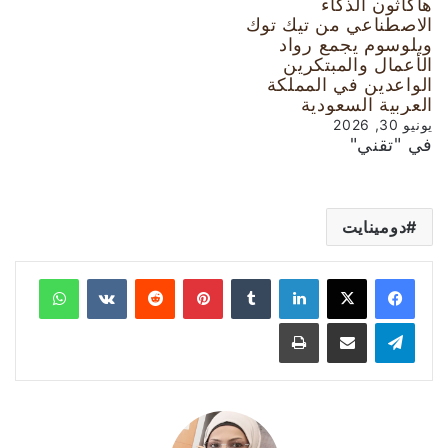
هاكاثون الذكاء
الاصطناعي من تيك توك
وبلوسوم يجمع رواد
الأعمال والمبتكرين
الواعدين في المملكة
العربية السعودية
يونيو 30, 2026
في "تقني"
دومينايت
لينكدإن
‏Tumblr
بينتيريست
‏Reddit
‏VKontakte
واتساب
تيلقرام
مشاركة عبر البريد
طباعة