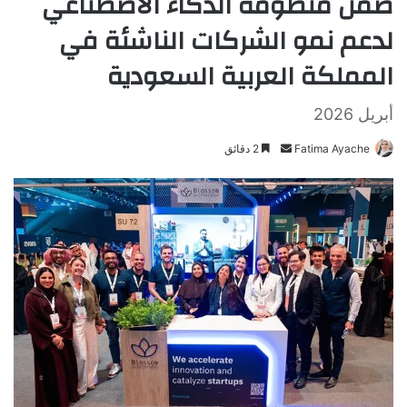
ضمن منظومة الذكاء الاصطناعي
لدعم نمو الشركات الناشئة في
المملكة العربية السعودية
أبريل 2026
Fatima Ayache
أ
2 دقائق
ر
س
ل
ب
ر
ي
د
ا
إ
ل
ك