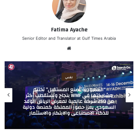
Fatima Ayache
Senior Editor and Translator at Gulf Times Arabia
موق
ع
الوي
ب
تقني
يدعم LAB7 شركة كونيكس (CONIX.AI) لأتمتة
تقارير امتثال الأكواد الهندسية