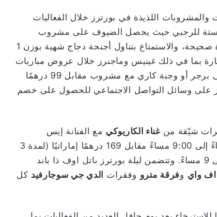
 والمشروبات اللذيذة في بورترز خلال الفعاليات
م الستة للرجبي حيث يحصل الضيوف على مشروب
مجاني عند توقع النتيجة النهائية للبطولة بصورة صحيحة، والاستمتاع بتناول أجنحة دجاج شهية بوزن 1
شروبات مختارة بما في ذلك غينيس وماجنرز خلال عروض مباريات
الرجبي بسعر 30 درهمًا إماراتيًا، والحصول على برجر أو وجبة كاري مع مشروب مقابل 99 درهمًا
ترز على وسائل التواصل الاجتماعي للحصول على خصم
رات شيّقة من
غناء الكاريوكي
مع الفنانة إيس
ومشروبات غير محدودة من الساعة 4:00 مساءً إلى 9:00 مساءً مقابل 169 درهمًا إماراتيًا (لمدة 3
ساعات)، وتُقام كل يوم سبت من الساعة 5 إلى 9 مساءً. وتتضمن ليلة بورترز باتل اوف ذا باند
اف واي
و
فرقة مترو
وفقرات
الدي جي سوجارفيد
كل
نا مثاليا للاسترخاء بعد يوم حافل العديد من الفعاليات بما