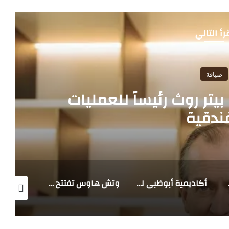
رأ التالي
ضيافة
بيتر روث رئيساً للعمليات
فندقية
 في أبوظبي ورأس الخيمة
أكاديمية أبوظبي للضيافة – لي روش توقع مذكرة تفاهم مع “والدورف أستوريا مركز دبي المالي العالمي” لتعزيز تدريب الكفاءات في قطاع الضيافة
وتش هاوس تفتتح أول وجهة دائمة لها في أبوظبي وتقدم تجربة القهوة العصرية إلى العاصمة