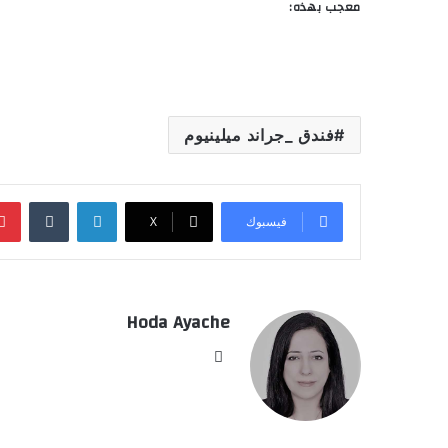
معجب بهذه:
فندق _جراند ميلينيوم
لينكدإن
‏Tumblr
فيسبوك
‫X
Hoda Ayache
موق
ع
الوي
ب