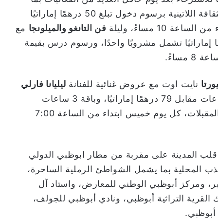
يشمل احتفالية الإيقاعات: ارقص واستكشف الثقافة اللاتينية برسوم دخول تبلغ 50 درهمًا إماراتيًا
فن التانغو والميلونجا
مع
خصصين برسوم دخول تبلغ 65 درهمًا إماراتيًا تشمل مشروبًا واحدًا، ورسوم درس بقيمة
ورتا
نايت اوت مع عروض غنائية للفنانة
ليليانا فارلي
وتتضمن مشروبات مجانية للسيدات لمدة 3 ساعات مقابل 79 درهمًا إماراتيًا، وباقة 3 ساعات
للرجال مقابل 149 درهمًا إماراتيًا بما في ذلك المقبلات، كل يوم خميس ابتداء من الساعة 7:00
قلب المدينة على مقربة من مطار ابوظبي الدولي
ذب المحلية بما يشمل الشواطئ الرملية الساحرة،
ير، ومركز أبوظبي الوطني للمعارض، واستاد آل
القرية التراثية أبوظبي، ونادي أبوظبي للجولف،
أبوظبي.