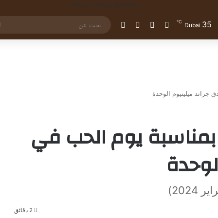
℃
35
تسجيل الدخول
مقال عشوائي
إضافة عمود جانبي
الوضع المظلم
Dubai
دق جراند ميلينيوم الوحدة
ة بمناسبة يوم الحب في
لوحدة
2 دقائق