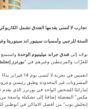
تجارب لا تُنسى يقدمها الفندق تشمل الكاريوكي
الستة للرجبي وأمسيات سينيور اند سينوريتا وغي
توجّه إلى
فندق جراند ميلينيوم الوحدة
واستمتع ب
للعزّاب والمرتبطين وغيرهم في
“بورترز إنجل
إماراتيًا للشخص الواحد في بورترز الذي يقدم 
مكس” المفضلة إضافةً إلى تشكيلة واسعة من ا
إنجلش بوب” من أفضل الاماكن في ابوظبي للقا