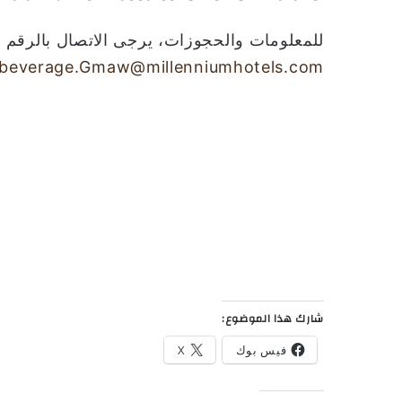
للمعلومات والحجوزات، يرجى الاتصال بالرقم 056 990 1991 او مراسلة البريد الالكتروني
beverage.Gmaw@millenniumhotels.com
شارك هذا الموضوع:
فيس بوك
X