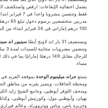
فقط وتتضمن مشروبا واحدا في 7 فبراير ابتداء من الساعة 10 مساءً، وليلة
مدربين مت
100 درهم إماراتي في 24 فبراير ابتداء من الساعة 8 مساءً.
ويستضيف 31 بار اند لاونج أيضًا
سينيور اند سيني
مساء.
يتمتع
جراند ميلينيوم الوحدة
بموقعه الفريد في 
ومحطة الحافلات. ويتميز بقربه من مناطق الج
ومتحف اللوفر أبوظبي، وجامع الشيخ زايد الكب
نهيان، وأبوظبي مول، وكورنيش أبوظبي، وكذلك 
وجزيرة ياس، وياس ووتروورلد، وعالم فيراري 