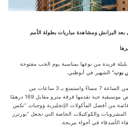
 بعد البرانش ومشاهدة مباريات بطولة الأمم
رها
ليلة فريدة من نوعها بمناسبة يوم الحب مفتوحة
ش بوب”
الشهير في أبوظبي.
انغمس في تجربة لا تُنسى يوم 14 فبراير بدءًا من الساعة 7 مساءً واستمتع بـ 3 ساعات من
المشروبات غير المحدودة وطبق رئيسي وعروض موسيقية حية تقدمها فرقة مترو مقابل 169 درهمًا
قائمة من أفضل المأكولات الإنجليزية ووجبات “تكس
لمشروبات والكوكتيلات الخاصة التي تجعل “بورترز
ء الأصدقاء في أجواء مريحة.