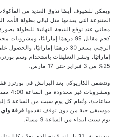
ويمكن للضيوف أيضًا تذوق العديد من المأكولات
المتنوعة التي يقدمها مثل ليالي بطولة الأم
كجم مقابل 99 درهمًا إماراتيًا، وم
إماراتيًا، ونشر التعليقات باستخدام وسم بور
25% من 3 فبراير حتى 17 مارس.
وتتضمن الكاريوكي بعد البرانش في بورترز فق
موسيقى حية من دون توقف تقدمها
فرقة واي 
يوم سبت ابتداء من الساعة 9 مساءً.
ويستضيف 31 بار اند لاونج الذي يعدّ مكا