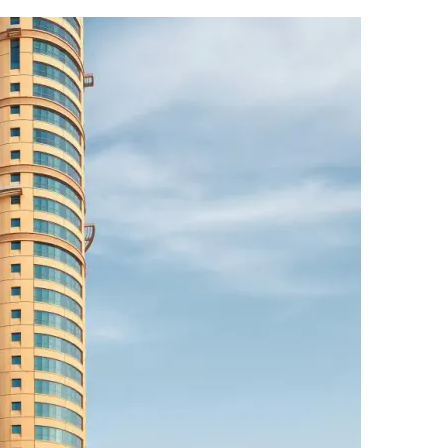
ر
س
ل
ب
ر
ي
د
ا
إ
ل
ك
ت
ر
و
ن
ي
ا