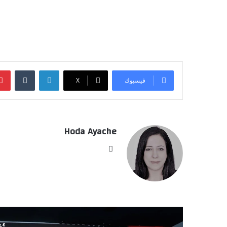
لينكدإن
‏Tumblr
فيسبوك
‫X
Hoda Ayache
موق
ع
الوي
ب