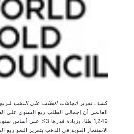
ل
ب
ر
ي
د
ا
إ
ل
ك
ت
ر
و
ن
ي
كشف تقرير
اتجاهات الطلب على الذهب
ا
العالمي أن إجمالي الطلب ربع السنوي على ال
1,249 طنًا، بزيادة قدرها
الاستثمار القوية في الذهب بتعزيز النمو ربع ا