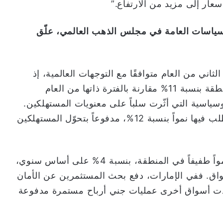
سعار إلى مزيد من الارتفاع.”
سياسات
العامة
في
مجلس
الذهب
العالمي،
علّق
اني من العام متوافقًا مع التوجهات العالمية، إذ
تراجع الإقبال على المجوهرات الذهبية في المنطقة بنسبة 11% مقارنة بالفترة ذاتها من العام
يوسياسية التي أثّرت سلباً على معنويات المستهلكين.
وقد شكلت إيران استثناءً بارزًا، حيث سجّل الطلب فيها نمواً بنسبة 12%، مدفوعاً بتحوّل المستهلكين
شهد الاستثمار في السبائك والعملات الذهبية نمواً طفيفاً في المنطقة، بنسبة 4% على أساس سنوي،
لأسواق. ففي الإمارات، دفع بحث المستثمرين عن الأمان
الطلب بنسبة 18%، بينما شهدت أسواق أخرى عمليات جني أرباح مستمرة مدفوعة