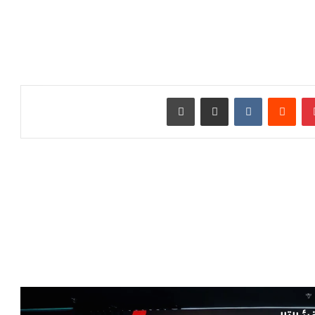
بينتيريست
‏Reddit
‏VKontakte
مشاركة عبر البريد
طباعة