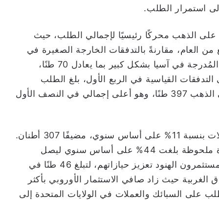
إلى استمرار الطلب.
على الذهب محركًا رئيسيًا لإجمالي الطلب، حيث
 طنًا خلال هذا الربع من العام، مقارنةً بالتدفقات الخارجة الصغيرة في
الربع الثاني من عام 2024. ساهمت الصناديق المُدرجة في آسيا بشكل كبير بما يعادل 70 طنًا،
ى التدفقات القياسية في الربع الأول، بلغ الطلب
العالمي على صناديق المؤشرات المتداولة على الذهب 397 طنًا، وهو أعلى إجمالي في النصف الأول
كما ارتفع إجمالي الاستثمار في السبائك والعملات بنسبة 11% على أساس سنوي، مضيفًا 307 أطنان.
وقد تصدّر المستثمرون الصينيون المشهد بزيادة ملحوظة بلغت 44% على أساس سنوي ليصل
إجمالي مشترياتهم إلى 115 طنًا، بينما واصل المستثمرون الهنود تعزيز حيازاتهم، لتبلغ 46 طنًا في
ق الغربية حيث زاد صافي الاستثمار الأوروبي بأكثر
 بينما انخفض الطلب على السبائك والعملات في الولايات المتحدة إلى