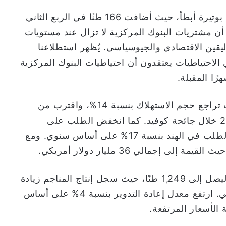
استمرت البنوك المركزية في الشراء، وإن كان بوتيرة أبطأ، حيث أضافت 166 طنًا في الربع الثاني
طؤ، إلا أن مشتريات البنوك المركزية لا تزال عند مستويات
قين الاقتصادي والجيوسياسي. يُظهر استطلاعنا
ري الاحتياطيات يعتقدون أن احتياطيات البنوك المركزية
ًا المقبلة.
واصل الطلب على المجوهرات الانخفاض، حيث تراجع حجم الاستهلاك بنسبة 14%، واقترب من
المستويات المتدنية التي شهدناها في عام 2020 خلال جائحة كوفيد. كما انخفض الطلب على
المجوهرات في الصين بنسبة 20%، وانخفض الطلب في الهند بنسبة 17% على أساس سنوي. ومع
جمالي 36 مليار دولار أمريكي.
ارتفع إجمالي المعروض من الذهب بنسبة 3% ليصل إلى 1,249 طنًا، حيث سجل إنتاج المناجم زيادة
طفيفة ليحقق رقمًا قياسيًا جديدًا في الربع الثاني. ارتفع معدل إعادة التدوير بنسبة 4% على أساس
 الأسعار المرتفعة.