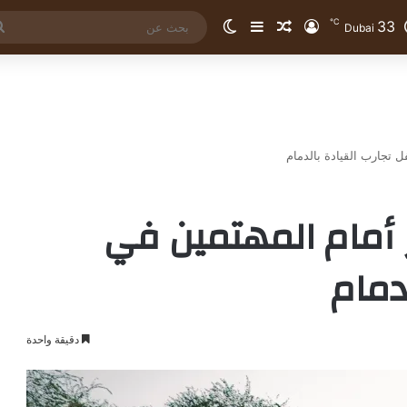
℃
33
تسجيل الدخول
مقال عشوائي
إضافة عمود جانبي
الوضع المظلم
Dubai
فل تجارب القيادة بالدمام
نز أمام المهتمين في
دمام
دقيقة واحدة