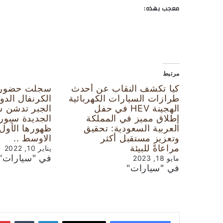
معجب بهذه:
مرتبط
كيا تكشف النقاب عن أحدث
سجلت حضوراً 
طرازات السيارات الكهربائية
الكرنفال الدو
الهجينة HEV في حفل
الجبر تدشن سي
إطلاق مميز في المملكة
العربية السعودية: تحقيق
ظهورها الأول
وتعزيز مستقبل أكثر
الاوسط ..
مراعاةً للبيئة
يناير 10, 2022
في "سيارات"
مايو 18, 2023
في "سيارات"
لينكدإن
‏Tumblr