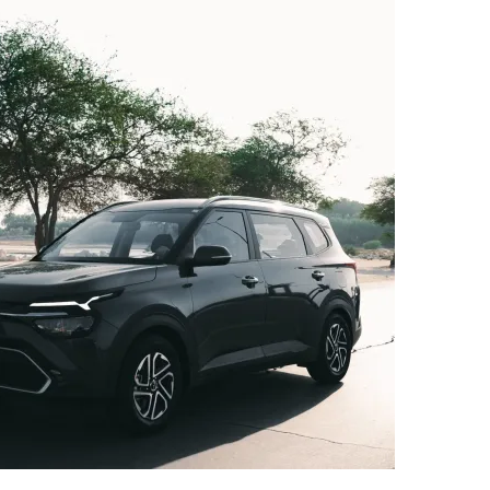
ب
ر
ي
د
ا
إ
ل
ك
ت
ر
و
ن
ي
ا