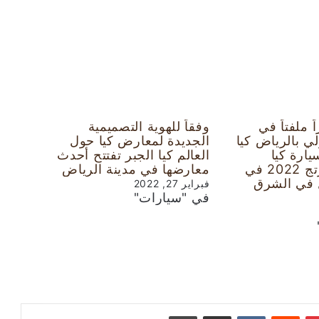
ملفتاً في
وفقاً للهوية التصميمية
لي بالرياض كيا
الجديدة لمعارض كيا حول
ارة كيا
العالم كيا الجبر تفتتح أحدث
الجديدة سبورتج 2022 في
معارضها في مدينة الرياض
 في الشرق
فبراير 27, 2022
في "سيارات"
بينتيريست
‏Reddit
‏VKontakte
مشاركة عبر البريد
طباعة