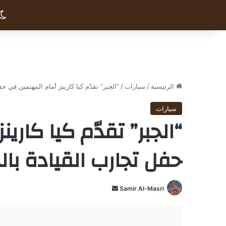
الرئيسية
/
سيارات
/
“الجبر” تقدّم كيا كارينز أمام المهتمين في ح
سيارات
“الجبر” تقدّم كيا كاري
حفل تجارب القيادة بال
Samir Al-Masri
أ
ر
س
ل