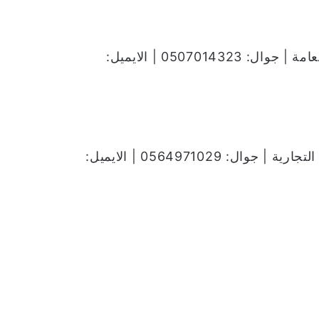
مدير العلاقات الإعلامية | فينومينال للعلاقات العامة | جوال: 0507014323 | الايميل:
مدير العلاقات العامة والفعاليات | شركة الجبر التجارية | جوال: 0564971029 | الايميل: