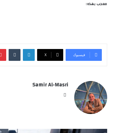
معجب بهذه:
لينكدإن
‏Tumblr
فيسبوك
‫X
Samir Al-Masri
موق
ع
الوي
ب