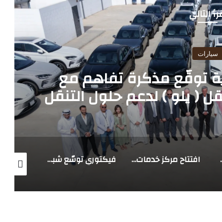
رأ التالي
سيارات
السعودية توقّع مذكرة تفاهم مع
ل ( يلو ) لدعم حلول التنقل
 في المملكة
ﻌﻣﯾل أوﻻً« ﻓﻲ اﻟﻣﻣﻠﻛﺔ اﻟﻌرﺑﯾﺔ اﻟﺳﻌودﯾﺔ
افتتاح مركز خدمات فانات وشاحنات فيكتوري جنوب جدة
فيكتوري توسّع شبكة خدماتها في الرياض فيكتوري تفتتح مركز القادسية لخدمة عملاء شمال ووسط وشرق الرياض