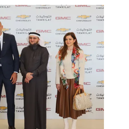
ر
س
ل
ب
ر
ي
د
ا
إ
ل
ك
ت
ر
و
ن
ي
ا