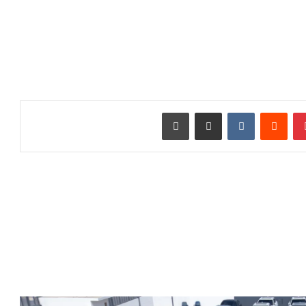
بينتيريست
‏Reddit
‏VKontakte
مشاركة عبر البريد
طباعة