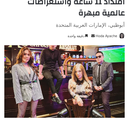
امتداد 11 ساعة واستعراضات
عالمية مبهرة
أبوظبي، الإمارات العربية المتحدة
Hoda Ayache
أ
دقيقة واحدة
ر
س
ل
ب
ر
ي
د
ا
إ
ل
ك
ت
ر