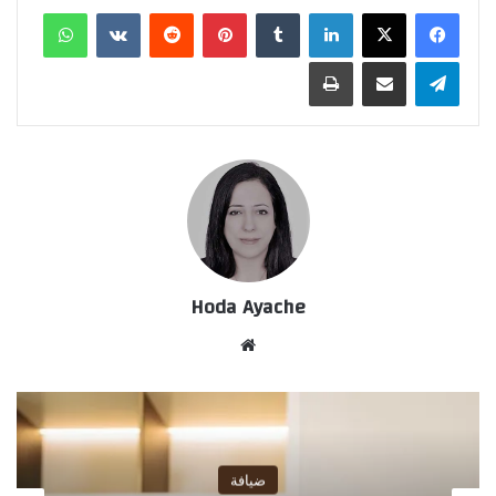
لينكدإن
‏Tumblr
بينتيريست
‏Reddit
‏VKontakte
واتساب
تيلقرام
مشاركة عبر البريد
طباعة
Hoda Ayache
موق
ع
الوي
ب
ضيافة