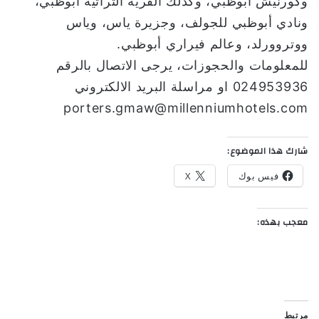
وكورنيش أبوظبي، وكذلك القرية التراثية أبوظبي،
ونادي أبوظبي للجولف، وجزيرة ياس، وياس
ووتروورلد، وعالم فيراري أبوظبي.
للمعلومات والحجوزات، يرجى الاتصال بالرقم
024953936 او مراسلة البريد الالكتروني
porters.gmaw@millenniumhotels.com
شارك هذا الموضوع:
فيس بوك
X
معجب بهذه:
مرتبط