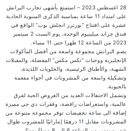
و
28 اغسطس 2023 – استمتع بأشهى تجارب البرانش
ن
على امتداد 11 ساعة بمناسبة الذكرى السنوية الحادية
ي
عشرة على افتتاح “بورترز انجلش بوب” الواقع في
ا
فندق جراند ميلينيوم الوحدة، يوم السبت 2 سبتمبر
2023 من الساعة 12 ظهرا حتى 11 مساء.
يضم البرانش مجموعة واسعة من أفضل المأكولات
الإنجليزية ووجبات “تكس مكس” المفضلة، والمقبلات
الشهية، والأطباق الرئيسية، والحلويات اللذيذة،
وتشكيلة واسعة من المشروبات في أجواء مفعمة
بالحيوية.
وتشمل الاحتفالات العديد من العروض الحية لفرق
عالمية، واستعراضات راقصة، وفقرات دي جي مميزة
إضافة الى ساعة تخفيضات توفر مجموعة متنوعة من
المشروبات مقابل 11 درهمًا إماراتيًا للمشروب طوال
شهر سبتمبر من الساعة 6 الى 8 مساءً يوميًا.