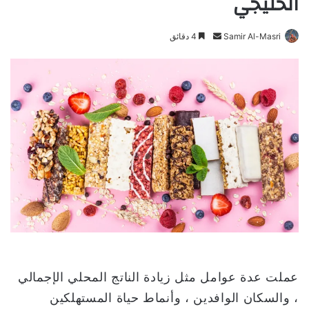
الخليجي
Samir Al-Masri
أ
4 دقائق
ر
س
ل
ب
ر
ي
د
ا
إ
ل
ك
ت
ر
و
عملت عدة عوامل مثل زيادة الناتج المحلي الإجمالي
ن
، والسكان الوافدين ، وأنماط حياة المستهلكين
ي