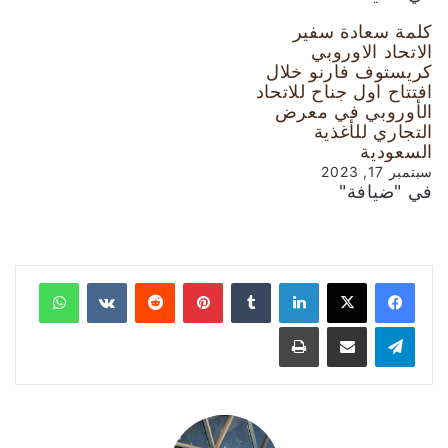
كلمة سعادة سفير
الاتحاد الاوروبي
كريستوف فارنو خلال
افتتاح اول جناح للاتحاد
الأوروبي في معرض
التجاري للأغذية
السعودية
سبتمبر 17, 2023
في "ضيافة"
لينكدإن
‏Tumblr
بينتيريست
‏Reddit
‏VKontakte
واتساب
تيلقرام
مشاركة عبر البريد
طباعة