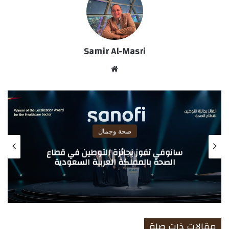
Samir Al-Masri
موق
ع
الوي
ب
صحة وجمال
“نادين نُجيم بيوتي” تنطلق في رحلة توسّع
خليجية بالشراكة مع “ألتا – الشايع”
مقالات ذات صلة