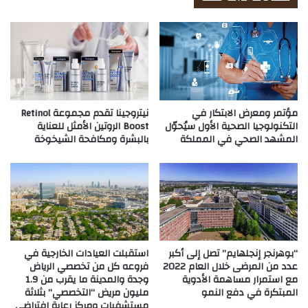
مؤتمر ومعرض الابتكار في
نيتروجينا تقدم مجموعة Retinol
التكنولوجيا الصحية الأول سيُحوّل
Boost الروتين الأمثل للعناية
المشهد الصحي في المملكة
بالبشرة ومكافحة الشيخوخة
“بوهرنجر إنجلهايم” تصل إلى أكبر
استقبلت العيادات الخارجية في
عدد من المرضى خلال العام 2022
فروعه كل من تخصصي الرياض
مع استمرار مساهمة الأدوية
وجدة والمدينة ما يقرب من 1.9
المبتكرة في دفع النمو
مليون مريض “التخصصي” بثلاثة
مستشفيات ومركز رعاية افتراضي