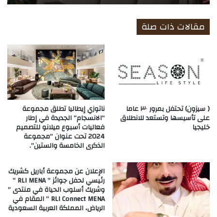
مقالات ذات صلة
( سيزون) تحتفل بمرور ٣٠ عاما
ناتوزي إيطاليا تطلق مجموعة
على تأسيسها وتستعد للانطلاق
“الانسجام” الجديدة في إطار
خليجيا
فعاليات أسبوع ميلانو للتصميم
2024 تحت عنوان “مجموعة
الذكرى الخامسة والستين”.
الإعلان عن مجموعة أباريل كشريك
رئيسي لحفل جوائز ” RLI MENA ”
وشريك أسلوب الحياة في منتدى ”
RLI Connect MENA ” المقام في
الرياض، المملكة العربية السعودية