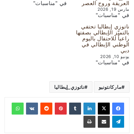
العريقة وروح العصر
في "مناسبات"
مارس 19, 2026
في "مناسبات"
ناتوزي إيطاليا تحتفي
بالتميّز الإيطالي بصفتها
راعياً للاحتفال باليوم
الوطني الإيطالي في
دبي
يونيو 10, 2026
في "مناسبات"
ماركانتونيو
ناتوزي_إيطاليا
لينكدإن
‏Tumblr
بينتيريست
‏Reddit
‏VKontakte
واتساب
تيلقرام
مشاركة عبر البريد
طباعة