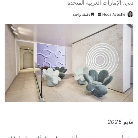
دبي، الإمارات العربية المتحدة
Hoda Ayache
أ
دقيقة واحدة
ر
س
ل
ب
ر
ي
د
ا
إ
ل
ك
ت
ر
و
مايو 2025
ن
ي