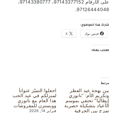
على الأرقام 97143377152، 97143380777،
97126444048.
شارك هذا الموضوع:
فيس بوك
X
معجب بهذه:
مرتبط
بين بهجة عيد الفطر
اجعلوا التميّز عنواناً
وتكريم الأم: “ناتوزي
لمنزلكم في عيد الحب
إيطاليا” تحتفي بموسم
هذا العام مع ناتوزي
الأعياد بتشكيلة حصرية
وويسترن للمفروشات
تمزج بين الحرفية
فبراير 14, 2026