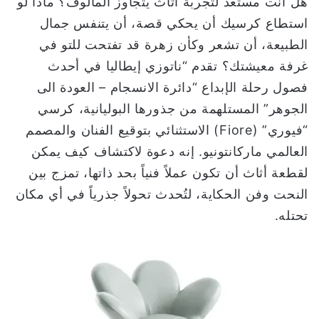
هل أنت مستعد لتجربة أثاث يتجاوز المألوف؟ ماذا لو
ا
استطاع كرسيك أن يحكي قصة، أن يتنفس جمال
الطبيعة، أن تشعر وكأن زهرة قد تفتحت للتو في
غرفة معيشتك؟ تقدم “ناتوزي إيطاليا في أحدث
فصول رحلة الإبداع “دائرة الانسجام – العودة الى
الجوهر” المستلهمة من جذورها البوليانية، كرسي
“فيوري” (Fiore) الاستثنائي بتوقيع الفنان والمصمم
العالمي ماركانتونيو. إنه دعوة لاكتشاف كيف يمكن
لقطعة أثاث أن تكون عملاً فنياً بحد ذاتها، تمزج بين
النحت وفن الحكاية، لتُحدث تحولاً جذرياً في أي مكان
تحتله.