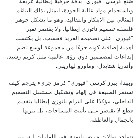
صُنع كرسي “فيوري” بدقة حرفية إيطالية عريقة
وباستخدام مواد عالية الجودة، ليمثل بذلك التناغم
المثالي بين الابتكار والتقاليد، وهو ما يشكل جوهر
فلسفة تصميم ناتوزي إيطاليا. ولا يقتصر تميز
“فيوري” على تصميمه الفريد فحسب، بل يكتسب
أهمية إضافية كونه جزءًا من مجموعة أوسع تضم
إبداعات لمصممين ذوي رؤى عالمية مثل كريم رشيد،
وأندريا شتايدل، وماورو ليباريني.
وبهذا، يبرز كرسي “فيوري” كرمز جريء يترجم كيف
تستمر الطبيعة في إلهام وتشكيل مستقبل التصميم
الداخلي، مؤكدًا على التزام ناتوزي إيطاليا بتقديم
قطع لا تقتصر على تأثيث المساحات، بل تثريها
بالجمال والعاطفة.
تتواجد صالات عرض ناتوزي في الإمارات العربية