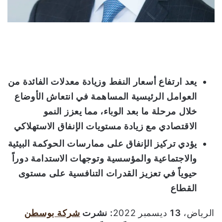
ل
ك
ت
ر
و
ن
ي
يعد ارتفاع أسعار النفط
وزيادة معدلات الفائدة
من
ا
العوامل الرئيسية المساهمة في انتعاش
الأوضاع
خلال مرحلة ما بعد الوباء،
مما يعزز
النمو
الاقتصادي
مع زيادة
مستويات الإنفاق الاستهلاكي
يؤدي
تركيز
الإنفاق على ممارسات الحوكمة البيئية
والاجتماعية والمؤسسية وتوجهات الاستدامة
دوراً
حيوياً
في تعزيز
القدرات
التنافسية على مستوى
القطاع
الرياض،
13
ديسمبر
2022
:
نشرت
شركة
بوسطن