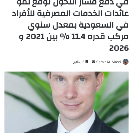
في دفع مسار التحول توقع نمو
عائدات الخدمات المصرفية للأفراد
في السعودية بمعدل سنوي
مركب قدره 11.4 ٪ بين 2021 و
2026
Samir Al-Masri
أ
3 دقائق
ر
س
ل
ب
ر
ي
د
ا
إ