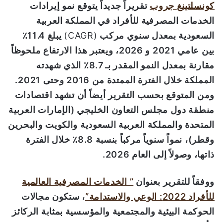
كونسلتين
غ
جروب
تقريراً جديداً يتوقع نمو
إيرادات
الخدمات المصرفية للأفراد في
المملكة العربية
السعودية
بمعدل سنوي مركب
(CAGR)
يبلغ
11
.4٪
بين
عامي
2021 و 2026، و
يعتبر هذا الارتفاع ملحوظاً
مقارنة بمعدل النمو
المقدر بـ
8
7
.
٪
الذي شهدته
المملكة خلال الفترة الممتدة من
2016
وحتى
2021
.
ومن المتوقع بحسب التقرير أيضاً أن تشهد اقتصادات
منطقة
دول مجلس التعاون الخليجي (الإمارات العربية
المتحدة
والمملكة العربية
السعودية والكويت والبحرين
وقطر)
،
نمو
اً
سنوي
اً
مركب
اً
بنسبة 8.8٪ خلال الفترة
ذاتها، وصولاً
إلى
ال
عام 2026
.
ووفقاً ل
لتقرير
ب
عنوان
” الخدمات المصرفية العالمية
للأفراد 2022: الوعي والاستدامة”
،
ستكون مجالات
الحوكمة البيئية والمجتمعية والمؤسسية بمثابة الركائز