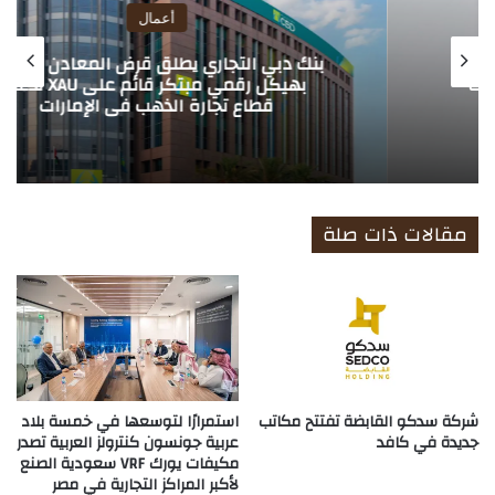
أعمال
بنك دبي التجاري يطلق قرض المعادن الثمينة
بهيكل رقمي مبتكر قائم على XAU لدعم
قطاع تجارة الذهب في الإمارات
مقالات ذات صلة
شركة سدكو القابضة تفتتح مكاتب
استمرارًا لتوسعها في خمسة بلاد
جديدة في كافد
عربية جونسون كنترولز العربية تصدر
مكيفات يورك VRF سعودية الصنع
لأكبر المراكز التجارية في مصر