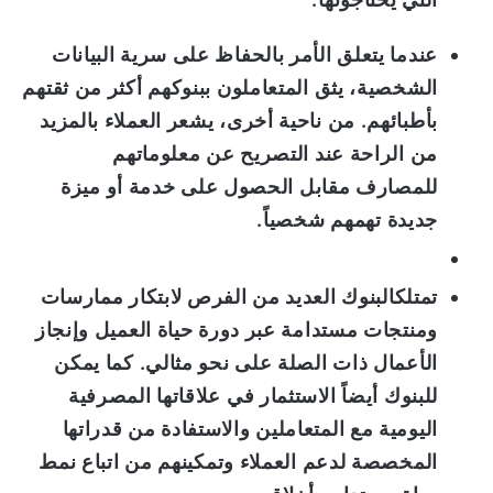
عندما يتعلق الأمر بالحفاظ على
سرية
البيانات
الشخصية، يثق
المتعاملون ب
بنوكهم أكثر من ثق
تهم
ب
أطبائهم.
من ناحية أخرى
،
يشعر
العملاء
بالمزيد
من الراحة عند التصريح عن معلوماتهم
للمصارف
مقابل الحصول على
خدمة أو ميزة
جديدة
تهمهم شخصياً.
تمتلك
البنوك العديد من الفرص لابتكار ممارسات
ومنتجات مستدامة
عبر
دورة حياة العميل
وإنجاز
الأعمال ذات الصلة على نحو مثالي
.
كما
يمكن
للبنوك أيض
اً الاستثمار في
علاقاتها
المصرفية
اليومية
مع المتعاملين والاستفادة من
قدرات
ها
المخصصة
لدعم العملاء
وتمكينهم من اتباع نمط