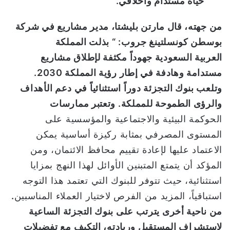
حياة
مستدام وأخلاقي.
من جهته،
قال مارتن
بليشتا
،
مدير مشاريع
في شركة
بوسطن كونسلتينغ جروب: “
بذلت
المملكة
العربية
السعودية
جهود
اً
مكثفة
لإطلاق مشاريع
مستدامة وهادفة
في إطار رؤية المملكة 2030
.
و
تلعب بنوك التجزئة دور
اً استثنائياً في دعم الأهداف
والرؤى الطموحة للمملكة
.
وتعتبر ممارسات
الحوكمة البيئية والاجتماعية والمؤسسية على
المستوى المصرفي بمثابة ركيزة أساسية يمكن
الاعتماد عليها لإعادة تقييم محافظ الائتمان، ومن
المؤكد أن يتمتع المتبنين الأوائل لهذا النهج بمزايا
استثنائية، حيث تتوفر للبنوك التي تعتمد هذا التوجه
استباقياً، المزيد من الفرص لاختيار العملاء المناسبين
.
من ناحية أخرى يترتب على بنوك التجزئة الساعية
لاستشراف المستقبل وريادته،
التكيف مع تفضيلات