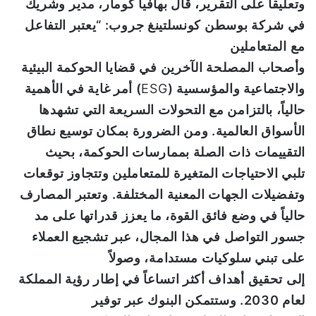
وتعليقاً على التقرير، قال
بهافيا كومار،
مدير وشريك
في شركة بوسطن كونسلتينغ جروب:
“
يعتبر التفاعل
مع المتعاملين
وأصحاب
المصلحة
الآخرين
في
قضايا
الحوكمة البيئية
والاجتماعية والمؤسسية
(
ESG
)
أمر غاية في الأهمية
حالياً، بالتزامن مع التحولات السريعة التي تشهدها
الأسواق العالمية
.
ومن الضرورة بمكان توسيع نطاق
التقييمات ذات الصلة بممارسات الحوكمة، بحيث
تلبي
الاحتياجات
المتغيرة
للمتعاملين وتتجاوز توقعات
وتفضيلات
الجهات المعنية المختلفة
.
وتعتبر المصارف
حالياً في وضع فائق القوة، ما يعزز قدراتها على مد
جسور التواصل في هذا المجال، عبر تشجيع العملاء
على تبني سلوكيات مستدامة،
وصولاً
إلى
تحقيق
أهداف
أكثر اتساعاً
في
إطار
رؤية المملكة
لعام
2030
.
وستتمكن البنوك عبر توفير