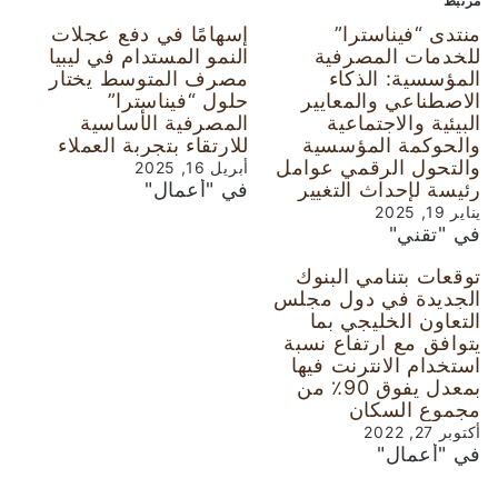
مرتبط
منتدى “فيناسترا”
إسهامًا في دفع عجلات
للخدمات المصرفية
النمو المستدام في ليبيا
المؤسسية: الذكاء
مصرف المتوسط يختار
الاصطناعي والمعايير
حلول “فيناسترا”
البيئية والاجتماعية
المصرفية الأساسية
والحوكمة المؤسسية
للارتقاء بتجربة العملاء
والتحول الرقمي عوامل
أبريل 16, 2025
رئيسة لإحداث التغيير
في "أعمال"
يناير 19, 2025
في "تقني"
توقعات بتنامي البنوك
الجديدة في دول مجلس
التعاون الخليجي بما
يتوافق مع ارتفاع نسبة
استخدام الانترنت فيها
بمعدل يفوق 90٪ من
مجموع السكان
أكتوبر 27, 2022
في "أعمال"