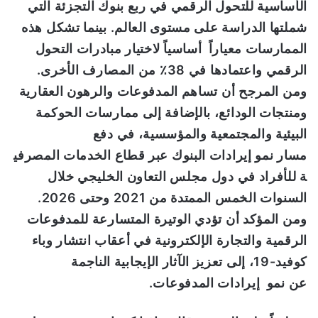
الأساسية للتحول الرقمي في
ربع بنوك التجزئة التي
شملتها الدراسة على مستوى العالم
. بينما تشكل هذه
الممارسات معياراً
أساسياً لاختيار مبادرات التحول
الرقمي واعتمادها في
38٪
من المصارف الأخرى
.
و
من المرجح أن
تساهم
المدفوعات والرهون العقارية
ومنتجات الودائ
ع،
بالإضافة إلى
ممارسات الحوكمة
البيئية والمجتمعية والمؤسسية
،
في دفع
مسار
نمو
إيرادات
البنوك
عبر
قطاع
الخدمات
المصرفي
ة
للأفراد
في
دول
مجلس
التعاون
الخليجي
خلال
السنوات الخمس
الممتدة
من 2021
وحتى
2026.
ومن المؤكد أن تؤدي
الوتيرة المتسارعة للمدفوعات
الرقمية
و
التجارة الإلكترونية في أعقاب
انتشار وباء
كوفيد-19،
إلى
تعزيز الآثار الإيجابية الناجمة
عن
نمو
إيرادات المدفوعات
.