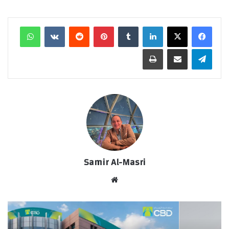
لينكدإن
‏Tumblr
بينتيريست
‏Reddit
‏VKontakte
واتساب
تيلقرام
مشاركة عبر البريد
طباعة
Samir Al-Masri
موق
ع
الوي
ب