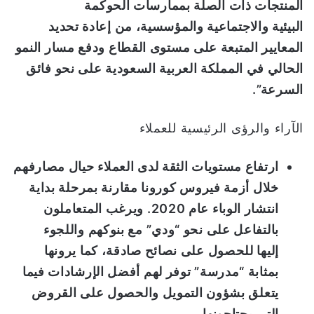
المنتجات
ذات
الصلة
بممارسات
الحوكمة
البيئية
والاجتماعية
والمؤسسية،
من إعادة تحديد
المعايير المتبعة على مستوى القطاع ودفع مسار النمو
الحالي في المملكة العربية السعودية على نحو فائق
السرعة”.
الآراء والرؤى الرئيسية للعملاء
ارتفاع مستويات
الثقة
لدى العملاء حيال
مص
ا
رفهم
خلال أزمة فيروس كورونا مقارنة ب
مرحلة
بداية
انتشار
الوباء عام 2020.
و
يرغب
المتعاملون
بالتفاعل على نحو “ودي” مع بنوكهم و
اللجوء
إليه
ا
للحصول على
نصائح
صادقة
، كما يرونها
بمثابة
“مدرسة”
توفر لهم أفضل الإرشادات فيما
يتعلق بشؤون التمويل والحصول على القروض
التي يحتاجونها
.