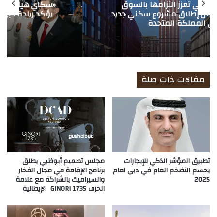
«سكاي هيلز» يحصد وسام الإنجاز العربي الأول
يؤكد ريادة دبي في كفاءة تسليم المشاريع
العقارية
مقالات ذات صلة
تطبيق المؤشر الذكي للإيجارات
مجلس تصميم أبوظبي يطلق
يحسم التضخم العام في دبي لعام
برنامج الإقامة في مجال الفخار
2025
والسيراميك بالشراكة مع علامة
الخزف GINORI 1735 الإيطالية