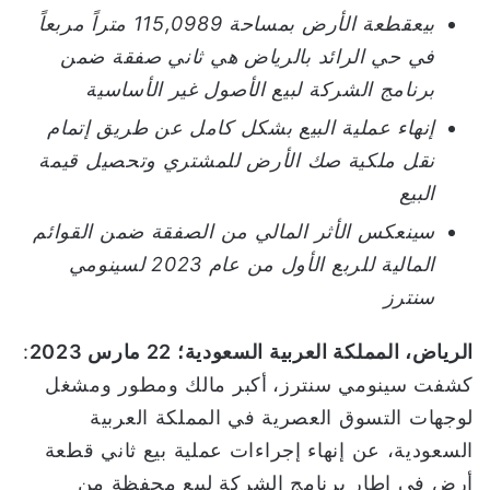
ن
بيع
قطعة ال
أرض بمساحة 115,09
89
متراً مربعاً
ي
في
حي الرائد ب
الرياض
هي ثاني صفقة
ضمن
ا
برنامج
الشركة
لبيع الأصول غير الأساسية
إنهاء عملية البيع بشكل كامل عن طريق إتمام
نقل ملكية صك الأرض للمشتري وتحصيل قيمة
البيع
سينعكس الأثر المالي من الصفقة ضمن القوائم
المالية للربع الأول من عام 2023 لسينومي
سنترز
الرياض، المملكة العربية السعودية؛
22
مارس
202
3
:
كشفت سينومي سنترز،
أكبر مالك ومطور ومشغل
لوجهات التسوق العصرية في المملكة العربية
السعودية، عن إنهاء إجراءات عملية بيع ثاني قطعة
أرض في إطار برنامج الشركة لبيع محفظة من