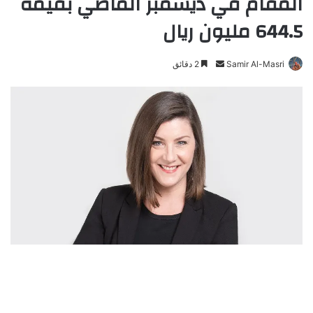
المقام في ديسمبر الماضي بقيمة
644.5 مليون ريال
Samir Al-Masri
أ
2 دقائق
ر
س
ل
ب
ر
ي
د
ا
إ
ل
ك
ت
ر
و