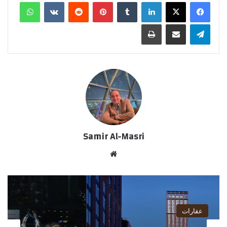
لينكدإن
‏Tumblr
بينتيريست
‏Reddit
‏VKontakte
واتساب
تيلقرام
مشاركة عبر البريد
طباعة
Samir Al-Masri
موق
ع
الوي
ب
عقارات