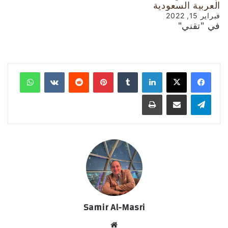
العربية السعودية
فبراير 15, 2022
في "تقني"
لينكدإن
‏Tumblr
بينتيريست
‏Reddit
‏VKontakte
واتساب
تيلقرام
مشاركة عبر البريد
طباعة
Samir Al-Masri
موق