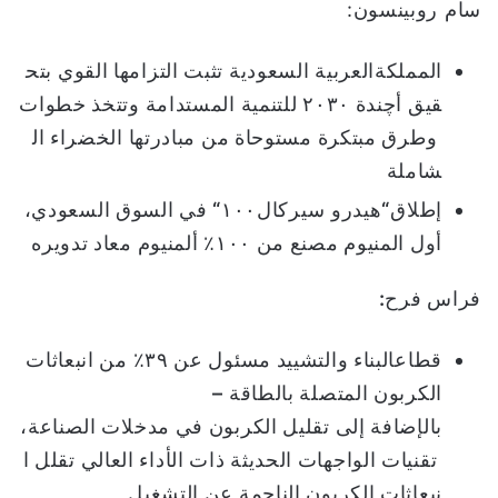
سام روبينسون:
ا
المملكة
العربية
السعودية
تثبت
التزامها
القوي
بتح
قيق
أچندة
٢٠٣٠
للتنمية
المستدامة
وتتخذ
خطوات
وطرق
مبتكرة
مستوحاة
من
مبادرتها
الخضراء
ال
شاملة
إطلاق
“
هيدرو سيركال١٠٠
“
في
السوق
السعودي،
أول
المنيوم
مصنع
من
١٠٠٪
ألمنيوم
معاد
تدويره
فراس
فرح
:
قطاع
البناء
والتشييد
مسئول
عن
٣٩٪
من
انبعاثات
الكربون
المتصلة
بالطاقة
–
بالإضافة
إلى
تقليل
الكربون
في
مدخلات
الصناعة،
تقنيات
الواجهات
الحديثة
ذات
الأداء
العالي
تقلل
ا
نبعاثات
الكربون
الناجمة
عن
التشغيل