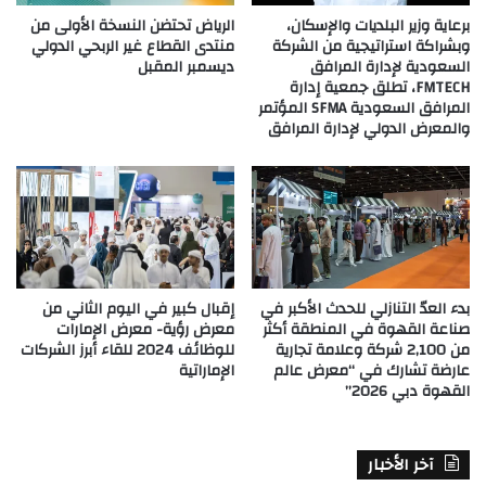
برعاية وزير البلديات والإسكان،
الرياض تحتضن النسخة الأولى من
وبشراكة استراتيجية من الشركة
منتدى القطاع غير الربحي الدولي
السعودية لإدارة المرافق
ديسمبر المقبل
FMTECH، تطلق جمعية إدارة
المرافق السعودية SFMA المؤتمر
والمعرض الدولي لإدارة المرافق
بدء العدّ التنازلي للحدث الأكبر في
إقبال كبير في اليوم الثاني من
صناعة القهوة في المنطقة أكثر
معرض رؤية- معرض الإمارات
من 2,100 شركة وعلامة تجارية
للوظائف 2024 للقاء أبرز الشركات
عارضة تشارك في “معرض عالم
الإماراتية
القهوة دبي 2026”
آخر الأخبار