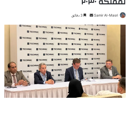
لمملكة ٢٠٣٠
Samir Al-Masri
أ
3 دقائق
ر
س
ل
ب
ر
ي
د
ا
إ
ل
ك
ت
ر
و
ن
ي