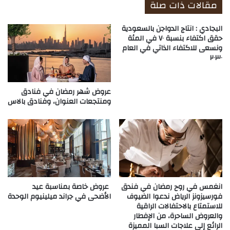
مقالات ذات صلة
البجادي : انتاج الدواجن بالسعودية
حقق اكتفاء بنسبة ٧٠ في المئة
ونسعى للاكتفاء الذاتي في العام
٢٠٣٠
عروض شهر رمضان في فنادق
ومنتجعات العنوان، وفنادق بالاس
انغمس في روح رمضان في فندق
عروض خاصة بمناسبة عيد
فورسيزونز الرياض ندعوا الضيوف
الأضحى في جراند ميلينيوم الوحدة
للاستمتاع بالاحتفالات الراقية
والعروض الساحرة، من الإفطار
الرائع إلى علاجات السبا المميزة