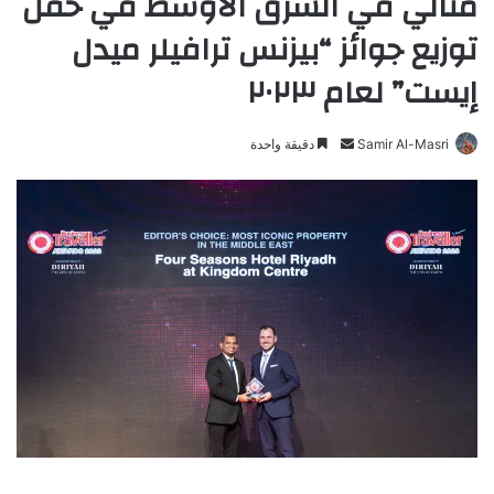
مثالي في الشرق الأوسط في حفل
توزيع جوائز “بيزنس ترافيلر ميدل
إيست” لعام ۲۰۲۳
Samir Al-Masri
أ
دقيقة واحدة
ر
س
ل
ب
ر
ي
د
ا
إ
ل
ك
ت
ر