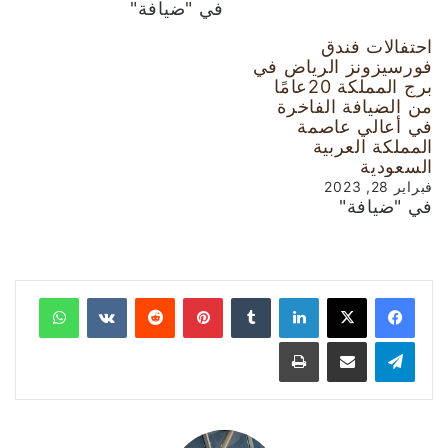
في "ضيافة"
احتفالات فندق
فورسيزونز الرياض في
برج المملكة 20عامًا
من الضيافة الفاخرة
في أعالي عاصمة
المملكة العربية
السعودية
فبراير 28, 2023
في "ضيافة"
لينكدإن
‏Tumblr
بينتيريست
‏Reddit
‏VKontakte
واتساب
تيلقرام
مشاركة عبر البريد
طباعة