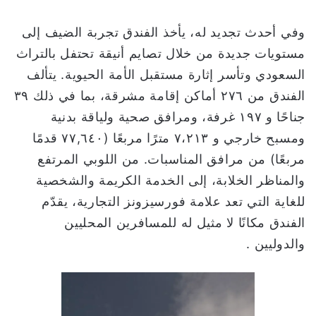
وفي أحدث تجديد له، يأخذ الفندق تجربة الضيف إلى
مستويات جديدة من خلال تصايم أنيقة تحتفل بالتراث
السعودي وتأسر إثارة مستقبل الأمة الحيوية. يتألف
الفندق من ۲۷٦ أماكن إقامة مشرقة، بما في ذلك ۳۹
جناحًا و ۱۹۷ غرفة، ومرافق صحية ولياقة بدنية
ومسبح خارجي و ۷،۲۱۳ مترًا مربعًا (٧٧,٦٤٠ قدمًا
مربعًا) من مرافق المناسبات. من اللوبي المرتفع
والمناظر الخلابة، إلى الخدمة الكريمة والشخصية
للغاية التي تعد علامة فورسيزونز التجارية، يقدّم
الفندق مكانًا لا مثيل له للمسافرين المحليين
والدوليين .