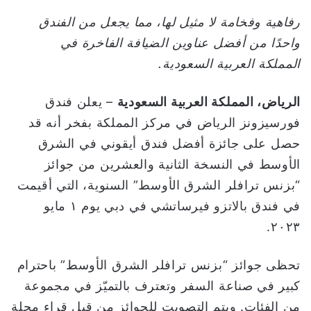
و
رفاهية و
فخامة لا مثيل لها، مما يجعل من الفندق
ن
واحدًا من أفضل عناوين الضيافة الفاخرة في
ي
المملكة
العربية السعودية
.
ا
الرياض، المملكة العربية السعودية
– يعلن فندق
فورسيزونز الرياض في مركز المملكة بفخر أنه قد
حصل على جائزة أفضل فندق أيقوني في الشرق
الأوسط في النسخة الثانية والعشرين من جوائز
“بزنس ترافلر الشرق الأوسط” السنوية، التي أقيمت
في فندق بالاتزو فيرساتشي في دبي يوم ۱ مايو
۲۰۲۳.
تحظى جوائز “بزنس ترافلر الشرق الأوسط” باحترام
كبير في صناعة السفر وتعترف بالتميّز في مجموعة
من الفئات. ويتم التصويت للجوائز من قبل قراء مجلة