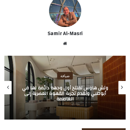
Samir Al-Masri
موق
ع
الوي
ب
ضيافة
وتش هاوس تفتتح أول وجهة دائمة لها في
أبوظبي وتقدم تجربة القهوة العصرية إلى
العاصمة