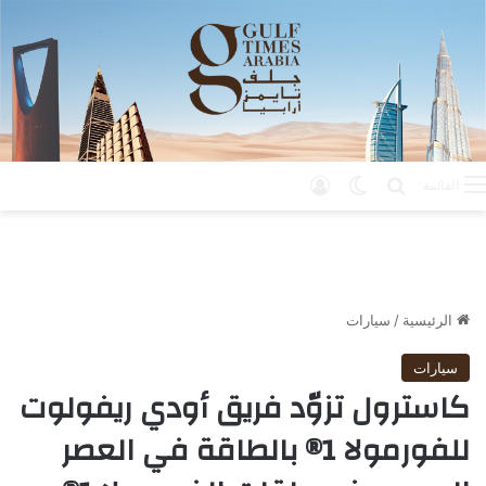
بحث عن
الوضع المظلم
تسجيل الدخول
القائمة
الرئيسية
/
سيارات
سيارات
كاسترول تزوّد فريق أودي ريفولوت
للفورمولا 1® بالطاقة في العصر