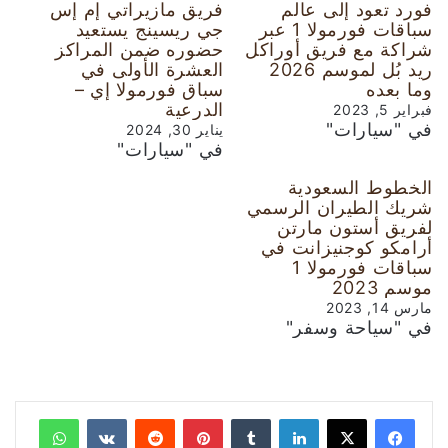
فورد تعود إلى عالم
فريق مازيراتي إم إس
سباقات فورمولا 1 عبر
جي ريسينج يستعيد
شراكة مع فريق أوراكل
حضوره ضمن المراكز
ريد بُل لموسم 2026
العشرة الأولى في
وما بعده
سباق فورمولا إي –
الدرعية
فبراير 5, 2023
في "سيارات"
يناير 30, 2024
في "سيارات"
الخطوط السعودية
شريك الطيران الرسمي
لفريق أستون مارتن
أرامكو كوجنيزانت في
سباقات فورمولا 1
موسم 2023
مارس 14, 2023
في "سياحة وسفر"
لينكدإن
‏Tumblr
بينتيريست
‏Reddit
‏VKontakte
واتساب