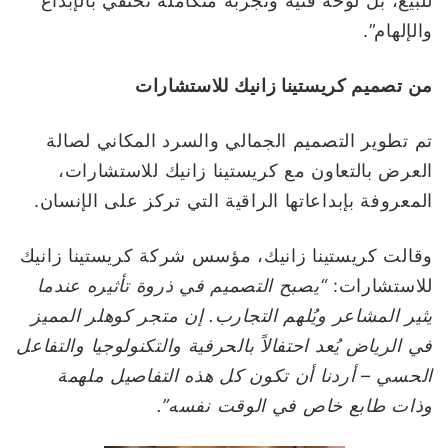
للبيع، بل لوحة فنية وتجربة متكاملة تحتفي بالإبداع
والإلهام”.
من تصميم كريستينا زانيك للاستشارات
تم تطوير التصميم الجمالي والسرد المكاني لصالة
العرض بالتعاون مع كريستينا زانيك للاستشارات،
المعروفة بإبداعاتها الراقية التي تركز على الإنسان.
وقالت كريستينا زانيك، مؤسس شركة كريستينا زانيك
للاستشارات:
“يصبح التصميم في ذروة تأثيره عندما
يثير المشاعر ويُلهم التجارب. إن متجر كوهلر المميز
في الرياض يُعد احتفالاً بالحرفية والتكنولوجيا والتفاعل
الحسي – أردنا أن تكون كل هذه التفاصيل ملهمة
وذات طابع خاص في الوقت نفسه”.