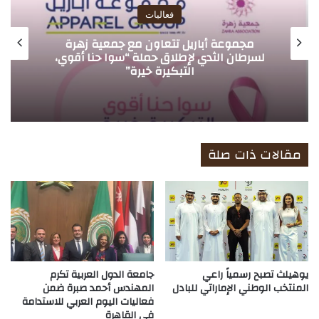
فعاليات
بريمال باتيل يُطلق كتابه الجديد “يانغا أنبلَغد”
لتمكين القادة من الازدهار
مقالات ذات صلة
يوهيلث تصبح رسمياً راعي
جامعة الدول العربية تكرم
المنتخب الوطني الإماراتي للبادل
المهندس أحمد صبرة ضمن
فعاليات اليوم العربي للاستدامة
في القاهرة