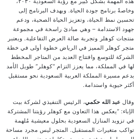
هذه المهمة بشكل كبير مع رؤية السعودية ٢٠٣٠،
وخاصةً برنامج جودة الحياة. ويهدف البرنامج إلى
تحسين نمط الحياة، وتعزيز الحياة الصحية، ودعم
جهود الاستدامة – وهي مبادئ راسخة في مجموعة
منتجات كوهلر وتجربة صالة العرض التفاعلية. ويعتبر
متجر كوهلر المميز في الرياض خطوة أولى في خطة
الشركة للتوسع وافتتاح العديد من المتاجر المخطط
لها في المملكة، مما يعزز التزام “كوهلر” طويل الأمد
بدعم مسيرة المملكة العربية السعودية نحو مستقبل
أكثر حيوية واستدامة.
وقال
عبد الله حكمي
، الرئيس التنفيذي لشركة بيت
الإباء: “يعكس هذا التعاون مع كوهلر رؤيتنا المشتركة
في تزويد المنازل السعودية بحلول معيشية مُلهمة
تواكب متغيرات المستقبل. المتجر ليس مجرد مساحة