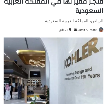
متجـر مميز لها في المملكة العربية
السعودية
الرياض، المملكة العربية السعودية
Samir Al-Masri
أ
2 دقائق
ر
س
ل
ب
ر
ي
د
ا
إ
ل
ك
ت
ر