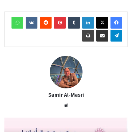
لينكدإن
‏Tumblr
بينتيريست
‏Reddit
‏VKontakte
واتساب
تيلقرام
مشاركة عبر البريد
طباعة
Samir Al-Masri
موق
ع
الوي
ب