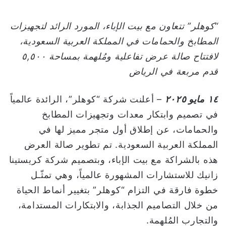
و
ن
“كوهلر” تتعاون مع بيت الإباء، المورد الرائد لتجهيزات
ي
المطابخ والحمامات
في المملكة العربية السعودية،
ا
لافتتاح صالة عرض تفاعلية ومُلهمة بمساحة
٥٠٠
,
٥
قدم مربعة في الرياض
١٤
مايو
٢٠٢٥
– أعلنت شركة “كوهلر”، الرائدة عالمياً
في تصميم وابتكار معدات وتجهيزات المطابخ
والحمامات، عن إطلاق أول متجر مميز لها في
المملكة العربية السعودية. تم تطوير صالة العرض
هذه بالشراكة مع بيت الإباء، وبتصميم شركة كريستينا
زانيك للاستشارات المشهورة عالمياً، وهي تمثّـل
خطوة فارقة في التزام “كوهلر” بتغيير أنماط الحياة
من خلال التصاميم الجذابة، والابتكارات المستدامة،
والتجارب المُلهمة.