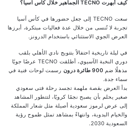
كيف أبهرت
TECNO
الجماهير خلال كأس آسيا؟
سعت TECNO إلى جعل حضورها في كأس آسيا
تجربة لا تُنسى من خلال عدة فعاليات مبتكرة، أبرزها
العرض الجوي الاستثنائي باستخدام الدرونز.
في ليلة تاريخية احتفالاً بتتويج نادي الأهلي بلقب
دوري النخبة الآسيوي، أطلقت TECNO عرضًا جويًا
مذهلًا ضم
900
طائرة درون
رسمت لوحات فنية في
سماء جدة.
بدأ العرض بقصة ملهمة تجسد رحلة فتى سعودي
صغير يحلم بأن يصبح نجمًا كرويًا، لتتطور المشاهد
إلى عرض لرموز سعودية أصيلة مثل شعار المملكة
والخيام البدوية، وانتهاءً بمشاهد تمثل طموح رؤية
السعودية 2030.