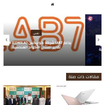
موق
ع
الوي
ب
تقني
يدعم LAB7 شركة كونيكس (CONIX.AI) لأتمتة
تقارير امتثال الأكواد الهندسية
مقالات ذات صلة