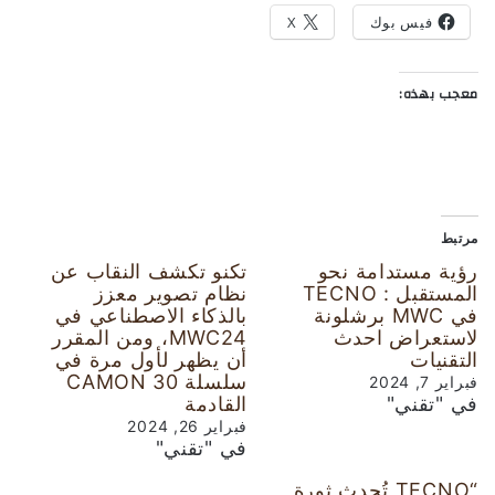
فيس بوك
X
معجب بهذه:
مرتبط
رؤية مستدامة نحو
تكنو تكشف النقاب عن
المستقبل : TECNO
نظام تصوير معزز
في MWC برشلونة
بالذكاء الاصطناعي في
لاستعراض احدث
MWC24، ومن المقرر
التقنيات
أن يظهر لأول مرة في
سلسلة CAMON 30
فبراير 7, 2024
في "تقني"
القادمة
فبراير 26, 2024
في "تقني"
“TECNO تُحدث ثورة