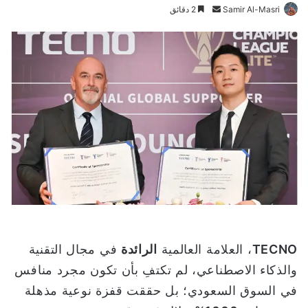
Samir Al-Masri
أ
2 دقائق
ر
س
ل
ب
ر
ي
د
ا
إ
ل
ك
ت
ر
و
TECNO
، العلامة العالمية
الرائدة
في مجال التقنية
ن
والذكاء الاصطناعي، لم تكتفِ بأن تكون مجرد منافس
ي
في السوق السعودي؛ بل حققت قفزة نوعية مذهلة
ا