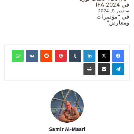
في IFA 2024
سبتمبر 9, 2024
في "مؤتمرات
ومعارض"
لينكدإن
‏Tumblr
بينتيريست
‏Reddit
‏VKontakte
واتساب
تيلقرام
مشاركة عبر البريد
طباعة
Samir Al-Masri