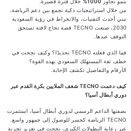
بنمو تجاوز
1000%
خلال فترة قصيرة.
من خلال استراتيجيات ذكية تجمع بين دعم الرياضة،
تبني أحدث التقنيات، والانخراط في رؤية السعودية
2030، صنعت TECNO قصة نجاح لافتة تستحق
التوقف عندها.
فما الذي فعلته TECNO تحديدًا؟ وكيف نجحت في
خطف ثقة المستهلك السعودي بهذه القوة؟
الأرقام والتفاصيل تكشف الإجابة.
كيف دعمت
TECNO
شغف الملايين بكرة القدم عبر
دوري أبطال آسيا؟
بصفتها الداعم الرسمي لدوري أبطال آسيا، استثمرت
TECNO الرياضة كجسر للوصول إلى جمهور واسع.
عبر رعاية البطولات الكبرى، نجحت في تعزيز تجربة