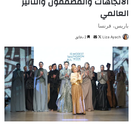
الاتجاهات والمصممون والتأثير
العالمي
باريس، فرنسا
Liza Ayach
ت
أ
2 دقائق
ا
ر
ب
س
ع
ل
ع
ب
ل
ر
ى
ي
X
د
ا
إ
ل
ك
ت
ر