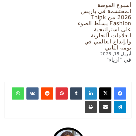
أسبوع الموضة
المحتشمة في باريس
2026 من Think
Fashion يسلّط الضوء
على استراتيجية
العلامات التجارية
والإبداع العالمي في
يومه الثاني
أبريل 18, 2026
في "أزياء"
لينكدإن
‏Tumblr
بينتيريست
‏Reddit
‏VKontakte
واتساب
تيلقرام
مشاركة عبر البريد
طباعة