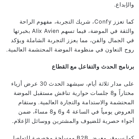
والإبداع.
كما تعزز Confy، شريك التجربة، مفهوم الراحة
والثقة في الموضة، فيما تسهم Alix Avien بخبرتها
في الجمال والفن، مما يعزز التجربة الشاملة ويؤكد
روح التعاون في منظومة الموضة المحتشمة العالمية.
برنامج الحدث والتفاعل مع القطاع
على مدار ثلاثة أيام، سيشهد الحدث 30 عرض أزياء
مختاراً و8 جلسات حوارية تناقش مستقبل الموضة
المحتشمة والاستدامة والتجارة العالمية. وستقام
العروض يومياً في الساعة 4 و6 و8 مساءً، ضمن
أجواء حصرية للضيوف والمشترين ووسائل الإعلام.
كما سيوفر معرض B2B ومساحة مخصصة للتواصل