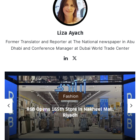
Liza Ayach
Former Translator and Reporter at The National newspaper in Abu
Dhabi and Conference Manager at Dubai World Trade Center
‫X
لينك
دإن
Fashion
 Star SUNMI Meets Fans and
xclusive K-pop-inspired
R&B Opens 165th 
audi Arabia Find visual assets
here