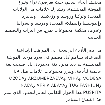
مختلف أنحاء العالم، حيث يعرضون ثراء وتنوع
الموضة المحتشمة. وتشارك علامات من الولايات
المتحدة وتركيا وروسيا وأوزبكستان ونيجيريا
وإندونيسيا والمملكة المتحدة وفرنسا وأستراليا
وغيرها، مقدّمة مجموعات تمزج بين التراث والتصميم
الحديث.
من دور الأزياء الراسخة إلى المواهب الإبداعية
الصاعدة، يساهم كل مصمم في سرد موحد: الموضة
المحتشمة لم تعد مجرد فئة محدودة، بل أصبحت لغة
عالمية للأناقة. وتبرز مجموعات علامات مثل LA
MODESA وMIHA وARZUMERZAEVA وOZODA
وTUG FASHION وAFRIK ABAYA وNADA
PUSPITA هذا الحوار الثقافي العابر للحدود الذي يميز
هذا القطاع المتنامي.