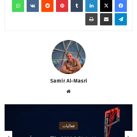
تيلقرام
مشاركة عبر البريد
طباعة
Samir Al-Masri
موق
ع
الوي
ب
فعاليات