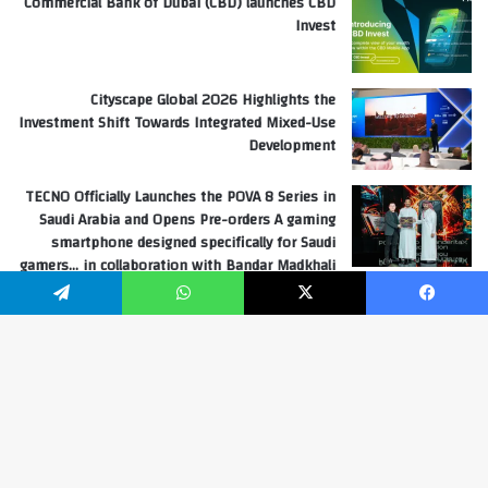
Commercial Bank of Dubai (CBD) launches CBD
Invest
Cityscape Global 2026 Highlights the
Investment Shift Towards Integrated Mixed-Use
Development
TECNO Officially Launches the POVA 8 Series in
Saudi Arabia and Opens Pre-orders A gaming
smartphone designed specifically for Saudi
gamers… in collaboration with Bandar Madkhali
“Banderita”
فيسبوك
‫X
واتساب
تيلقرام
Hoda Ayache Editor in chief United Arab Emirates
زر
info@gulftimesarabia.com
ال
هدى عياش رئيس التحرير (الإمارات العربية المتحدة)
إل