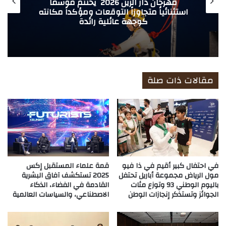
مهرجان دار الزين 2026 يختتم موسماً
استثنائياً متجاوزاً التوقعات ومؤكداً مكانته
كوجهة عائلية رائدة
مقالات ذات صلة
في احتفال كبير أقيم في ذا فيو
قمة علماء المستقبل إكس
مول الرياض مجموعة أباريل تحتفل
2025 تستكشف آفاق البشرية
باليوم الوطني 93 وتوزع مئات
القادمة في الفضاء، الذكاء
الجوائز وتستذكر إنجازات الوطن
الاصطناعي، والسياسات العالمية