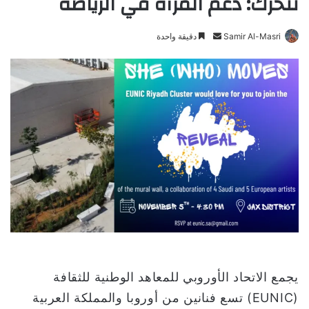
تتحرك: دعم المرأة في الرياضة
Samir Al-Masri
أ
دقيقة واحدة
ر
س
ل
ب
ر
ي
د
ا
إ
ل
ك
ت
ر
و
يجمع الاتحاد الأوروبي للمعاهد الوطنية للثقافة
ن
(EUNIC) تسع فنانين من أوروبا والمملكة العربية
ي