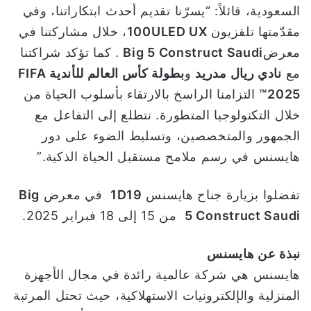
السعودية، قائلاً: “يسرّنا تقديم أحدث ابتكاراتنا، وفي
مقدّمتها تلفزيون
100ULED UX
، خلال مشاركتنا في
معرض
Big 5 Construct Saudi
. كما تؤكد شراكتنا
مع
نادي ريال مدريد
و
بطولة كأس العالم للأندية
FIFA
2025™
التزامنا الراسخ بالارتقاء بأسلوب الحياة من
خلال التكنولوجيا المتطورة. نتطلع إلى التفاعل مع
الجمهور والمتخصصين، وتسليط الضوء على دور
هايسنس في رسم ملامح مستقبل الحياة الذكية.”
تفضلوا بزيارة جناح هايسنس
1D19
في معرض
Big
5 Construct Saudi
من 15 إلى 18 فبراير 2025.
نبذة عن هايسنس
هايسنس هي شركة عالمية رائدة في مجال الأجهزة
المنزلية والإلكترونيات الاستهلاكية، حيث تحتل المرتبة