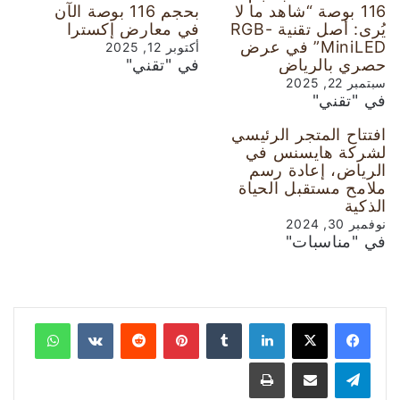
116 بوصة “شاهد ما لا
بحجم 116 بوصة الآن
يُرى: أصل تقنية RGB-
في معارض إكسترا
MiniLED” في عرض
أكتوبر 12, 2025
حصري بالرياض
في "تقني"
سبتمبر 22, 2025
في "تقني"
افتتاح المتجر الرئيسي
لشركة هايسنس في
الرياض، إعادة رسم
ملامح مستقبل الحياة
الذكية
نوفمبر 30, 2024
في "مناسبات"
لينكدإن
‏Tumblr
بينتيريست
‏Reddit
‏VKontakte
واتساب
تيلقرام
مشاركة عبر البريد
طباعة