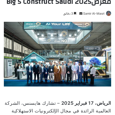
معرضBig 5 Construct Saudi 2025
Samir Al-Masri
أ
3 دقائق
ر
س
ل
ب
ر
ي
د
ا
إ
ل
ك
ت
ر
و
الرياض، 17 فبراير 2025
– تشارك هايسنس، الشركة
ن
العالمية الرائدة في مجال الإلكترونيات الاستهلاكية
ي