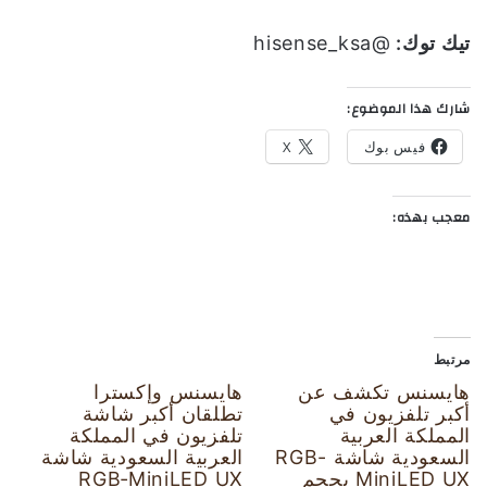
تيك توك:
@hisense_ksa
شارك هذا الموضوع:
فيس بوك
X
معجب بهذه:
مرتبط
هايسنس تكشف عن
هايسنس وإكسترا
أكبر تلفزيون في
تطلقان أكبر شاشة
المملكة العربية
تلفزيون في المملكة
السعودية شاشة RGB-
العربية السعودية شاشة
MiniLED UX بحجم
RGB‑MiniLED UX