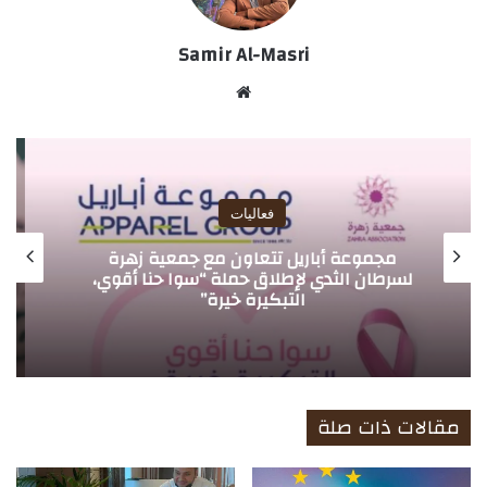
Samir Al-Masri
موق
ع
الوي
ب
فعاليات
بريمال باتيل يُطلق كتابه الجديد “يانغا أنبلَغد”
لتمكين القادة من الازدهار
مقالات ذات صلة