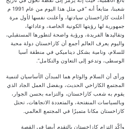
بالغ الأهمية، حيث إنه يرمز إلى نقطة تحول في تاريخ
شعبنا، متابعاً أنه “في مثل هذا اليوم من عام 1991 م
أعلنت كازاخستان سيادتها، وأعلنت نفسها لأول مرة
جمهورية لها رؤيتها الكونية الخاصة، وعاداتها،
وتقاليدها الفريدة، ورؤية واضحة لتطورها المستقبلي،
واليوم يعرف العالم أجمع أن كازاخستان دولة محبة
للسلام، ونامية بشكل ديناميكي في منطقة آسيا
الوسطى، وتدعو إلى التعاون والتكامل”.
ورأى أن السلام والوئام هما المبدآن الأساسيان لتنمية
المجتمع الكازاخي الحديث، وبفضل العمل الجاد الذي
يقوم به شعب كازاخستان، والتزامه بحسن الجوار،
وبالسياسات المنفتحة، والمتعددة الاتجاهات، تحتل
كازاخستان مكانا متميزًا في المجتمع العالمي.
وأكّد التزام كازاخستان بالتقدم أيضا في القصة