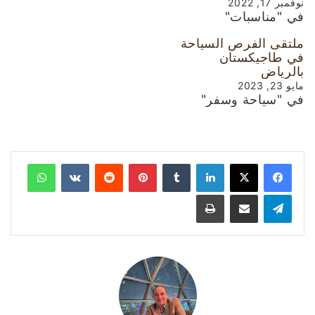
نوفمبر 17, 2022
في "مناسبات"
ملتقى الفرص السياحة
في طاجيكستان
بالرياض
مايو 23, 2023
في "سياحة وسفر"
لينكدإن
‏Tumblr
بينتيريست
‏Reddit
‏VKontakte
واتساب
تيلقرام
مشاركة عبر البريد
طباعة