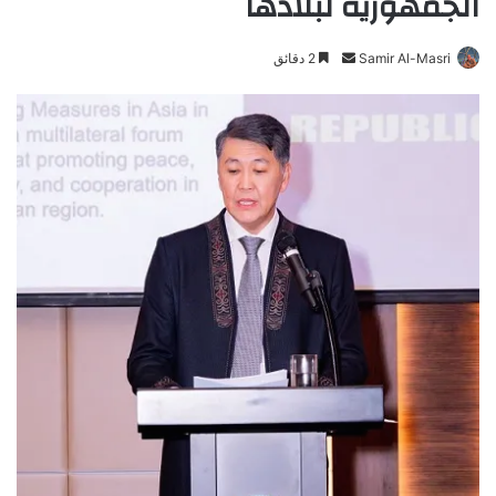
الجمهورية لبلادها
Samir Al-Masri
أ
2 دقائق
ر
س
ل
ب
ر
ي
د
ا
إ
ل
ك
ت
ر
و
ن
ي