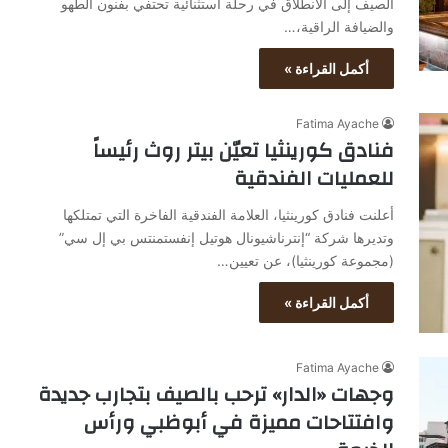
الصيف إلى الانطلاق في رحلة استثنائية تحتفي بفنون الطهو
والضيافة الراقية،…
أكمل القراءة »
Fatima Ayache
فنادق كورينثيا تعيّن بيتر روث رئيساً
للعمليات الفندقية
أعلنت فنادق كورينثيا، العلامة الفندقية الفاخرة التي تمتلكها
وتديرها شركة “إنترناشيونال هوتيل إنفستمنتس بي إل سي”
(مجموعة كورينثيا)، عن تعيين…
أكمل القراءة »
Fatima Ayache
وجهات «الدار» ترحب بالصيف بتجارب جديدة
وافتتاحات مميزة في أبوظبي ورأس