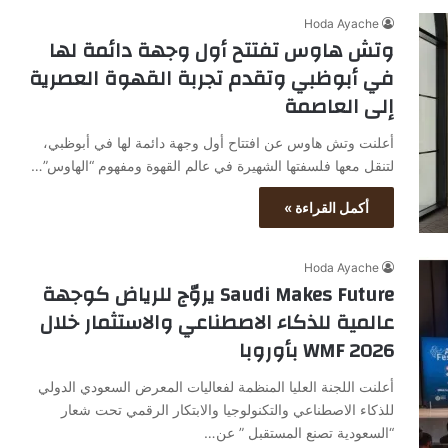
Hoda Ayache
وتش هاوس تفتتح أول وجهة دائمة لها
في أبوظبي وتقدم تجربة القهوة العصرية
إلى العاصمة
أعلنت وتش هاوس عن افتتاح أول وجهة دائمة لها في أبوظبي،
لتنقل معها فلسفتها الشهيرة في عالم القهوة ومفهوم “الهاوس”…
أكمل القراءة »
Hoda Ayache
Saudi Makes Future يروّج للرياض كوجهة
عالمية للذكاء الاصطناعي والاستثمار خلال
WMF 2026 بأوروبا
أعلنت اللجنة العليا المنظمة لفعاليات المعرض السعودي الدولي
للذكاء الاصطناعي والتكنولوجيا والابتكار الرقمي تحت شعار
“السعودية تصنع المستقبل ” عن…