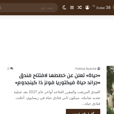
℃
38
تسجيل الدخول
مقال عشوائي
إضافة عمود جانبي
الوضع المظلم
Dubai
0
Fatima Ayache
«حياة» تعلن عن خططها لافتتاح فندق
«جراند حياة فيكتوريا فولز ذا كينجدوم»
الفندق المرتقب والمقرر افتتاحه أواخر عام 2027 بعد عملية
تجديد شاملة، سيكون ثاني فنادق حياة في زيمبابوي. أعلنت
فنادق حياة…