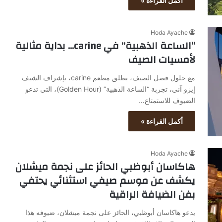
أكمل القراءة »
Hoda Ayache
“الساعة الذهبية” في carine… بداية مثالية
لأمسيات الصيف
مع حلول فصل الصيف، يطلق مطعم carine، بإشراف الشيف
إيزو آني، تجربة “الساعة الذهبية” (Golden Hour)، التي تدعو
الضيوف للاستمتاع…
أكمل القراءة »
Hoda Ayache
هاكاسان أبوظبي الحائز على نجمة ميشلان
يكشف عن موسم صيفي استثنائي يحتفي
بفن الضيافة الراقية
يدعو هاكاسان أبوظبي، الحائز على نجمة ميشلان، ضيوفه هذا