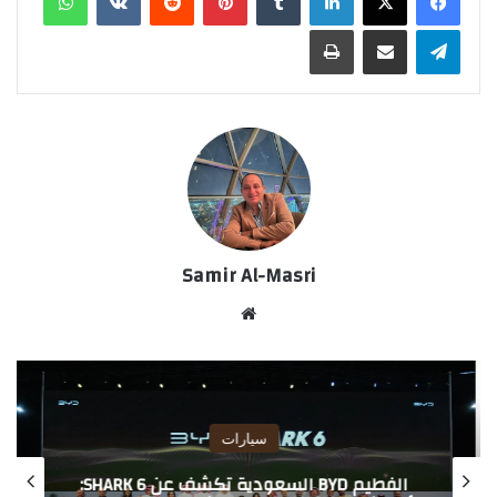
تيلقرام
مشاركة عبر البريد
طباعة
Samir Al-Masri
موق
ع
الوي
ب
سيارات
الفطيم BYD السعودية تكشف عن SHARK 6: