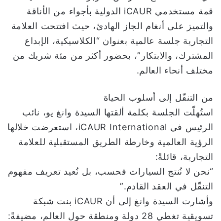
ن
قمة مستخدمي iCAUR الدولية بأجواء من الأناقة
ي
والتميز على أنغام الجاز الهادئ، حيث افتتحت العلامة
ا
التجارية جلسة عالمية بعنوان “الكلاسيكية، الإبداع
المشترك، والابتكار”، بحضور أكثر من مئة شريك من
مختلف أنحاء العالم.
من التنقّل إلى أسلوب الحياة
استُهلّت الجلسة بكلمة ألقتها السيدة وانغ يو، نائب
الرئيس في iCAUR International، استعرضت خلالها
الرؤية العالمية وخارطة الطريق المستقبلية للعلامة
التجارية، قائلةً:
“نحن لا نُنتج السيارات فحسب، بل نُعيد تعريف مفهوم
التنقّل في العقد القادم.”
وأشارت السيدة وانغ إلى أن iCAUR بنت شبكة
تسويقية تغطي 28 دولة ومنطقة حول العالم، مضيفةً: