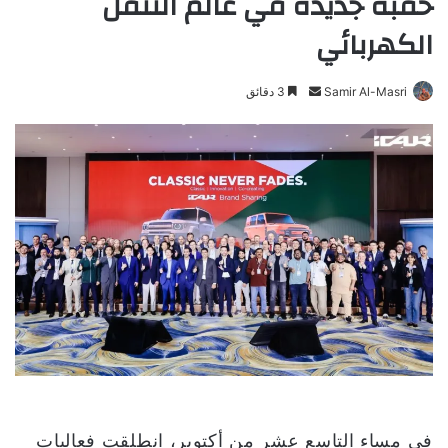
حقبة جديدة في عالم التنقّل
الكهربائي
Samir Al-Masri
أ
3 دقائق
ر
س
ل
ب
ر
ي
د
ا
إ
ل
ك
ت
ر
و
في مساء التاسع عشر من أكتوبر، انطلقت فعاليات