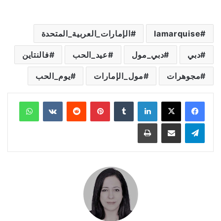
lamarquise
الإمارات_العربية_المتحدة
دبي
دبي_مول
عيد_الحب
فالنتاين
مجوهرات
مول_الإمارات
يوم_الحب
لينكدإن
‏Tumblr
بينتيريست
‏Reddit
‏VKontakte
واتساب
تيلقرام
مشاركة عبر البريد
طباعة