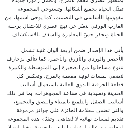
بمنظور عصري مفعم بالمرح، وتحمل رموزاً جديدةً
ا
تمثّل الحياة بجميع أشكالها. وتستوحي المجموعة
مفهومها الأساسي في التصميم، كما يوحي اسمها، من
القارب الورقي لتعبّر عن نهج عصري للاحتفال برحلة
الحياة وتحفز حسّ المغامرة والشغف بالاستكشاف.
يأتي هذا الإصدار ضمن أربعة ألوان غنية تشمل
الأخضر والوردي والأزرق والأحمر، كما تتألق بزخارف
تتنوع مساحاتها من الصغيرة إلى المتوسطة والكبيرة
لتضفي لمسات لونية مفعمة بالمرح. وتعكس كل
قطعة الحرفية اليدوي العالية باستعمال أساليب
الحديثة وتقليدية في صناعة المجوهرات، بما في ذلك
أساليب الصقل والتلميع بالميناء واللصق والتجميع،
والتي تضمن للعلامة الحائزة على جوائز مرموقة
تقديم لمسات نهائية لا تُضاهى. وتقدّم هذه المجموعة
لمحات من عالم الشباب النابض بالحيوية، بخيارات لا