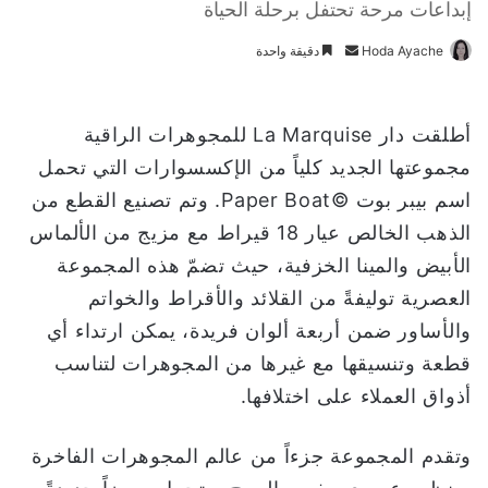
إبداعات مرحة تحتفل برحلة الحياة
Hoda Ayache
أ
دقيقة واحدة
ر
س
ل
أطلقت دار La Marquise للمجوهرات الراقية
ب
مجموعتها الجديد كلياً من الإكسسوارات التي تحمل
ر
اسم بيبر بوت ©Paper Boat. وتم تصنيع القطع من
ي
الذهب الخالص عيار 18 قيراط مع مزيج من الألماس
د
ا
الأبيض والمينا الخزفية، حيث تضمّ هذه المجموعة
إ
العصرية توليفةً من القلائد والأقراط والخواتم
ل
والأساور ضمن أربعة ألوان فريدة، يمكن ارتداء أي
ك
قطعة وتنسيقها مع غيرها من المجوهرات لتناسب
ت
ر
أذواق العملاء على اختلافها.
و
ن
وتقدم المجموعة جزءاً من عالم المجوهرات الفاخرة
ي