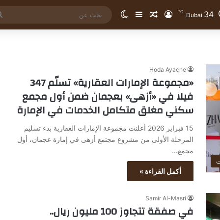
℃
34
تسجيل الدخول
مقال عشوائي
إضافة عمود جانبي
الوضع المظلم
Dubai
Hoda Ayache
«مجموعة الإمارات العقارية» تسلّم 347
فيلا في «أزهى» بعجمان ضمن أول مجمع
سكني مغلق متكامل الخدمات في الإمارة
15 فبراير 2026 أعلنت مجموعة الإمارات العقارية بدء تسليم
المرحلة الأولى من مشروع مجتمع أزهى في إمارة عجمان، أول
مجمع…
ت
أكمل القراءة »
Samir Al-Masri
في صفقة تتجاوز 100 مليون ريال..