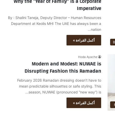
Why the “Year of Family” is a Corporate
Imperative
By : Shalini Taneja, Deputy Director – Human Resources
Department at Keolis MHI The UAE has always been a
nation…
أكمل القراءة »
B
Hoda Ayache
Modern and Modest: NUWAE is
Disrupting Fashion this Ramadan
February 2026 Ramadan dressing doesn’t have to
mean predictable silhouettes or safe styling. This
season, NUWAE (pronounced “new way”) is…
أكمل القراءة »