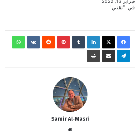
فبراير 16, 2022
في "تقني"
لينكدإن
‏Tumblr
بينتيريست
‏Reddit
‏VKontakte
واتساب
تيلقرام
مشاركة عبر البريد
طباعة
Samir Al-Masri
موق
ع