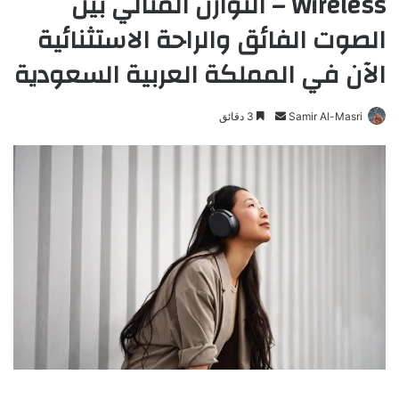
Wireless – التوازن المثالي بين
الصوت الفائق والراحة الاستثنائية
الآن في المملكة العربية السعودية
Samir Al-Masri
أ
3 دقائق
ر
س
ل
ب
ر
ي
د
ا
إ
ل
ك
ت
ر