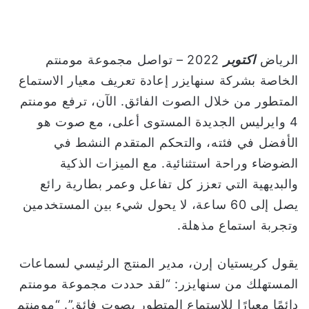
و
ن
ي
الرياض
اكتوبر
2022 – تواصل مجموعة مومنتم
ا
الخاصة بشركة سنهايزر إعادة تعريف معيار الاستماع
المتطور من خلال الصوت الفائق. الآن، ترفع مومنتم
4 وايرليس الجديدة المستوى أعلى، مع صوت هو
الأفضل في فئته، والتحكم المتقدم النشط في
الضوضاء وراحة استثنائية. مع الميزات الذكية
والبديهية التي تعزز كل تفاعل وعمر بطارية رائع
يصل إلى 60 ساعة، لا يحول شيء بين المستخدمين
وتجربة استماع مذهلة.
يقول كريستيان إرن، مدير المنتج الرئيسي لسماعات
المستهلك من سنهايزر: “لقد حددت مجموعة مومنتم
دائمًا معيارًا للاستماع المتطور بصوت فائق”. “مومنتم