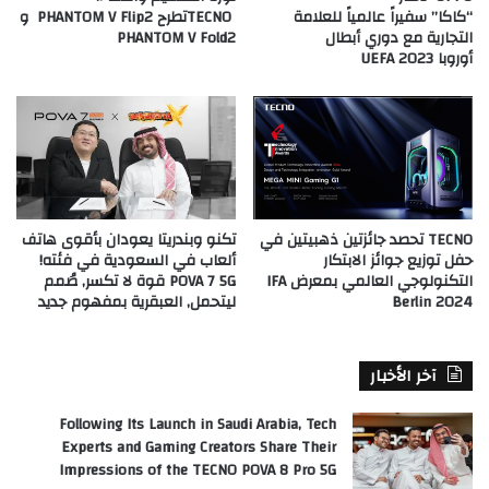
“كاكا” سفيراً عالمياً للعلامة
TECNOتطرح PHANTOM V Flip2 و
التجارية مع دوري أبطال
PHANTOM V Fold2
أوروبا UEFA 2023
TECNO تحصد جائزتين ذهبيتين في
تكنو وبندريتا يعودان بأقوى هاتف
حفل توزيع جوائز الابتكار
ألعاب في السعودية في فئته!
التكنولوجي العالمي بمعرض IFA
POVA 7 5G قوة لا تكسر, صُمم
Berlin 2024
ليتحمل, العبقرية بمفهوم جديد
آخر الأخبار
Following Its Launch in Saudi Arabia, Tech
Experts and Gaming Creators Share Their
Impressions of the TECNO POVA 8 Pro 5G