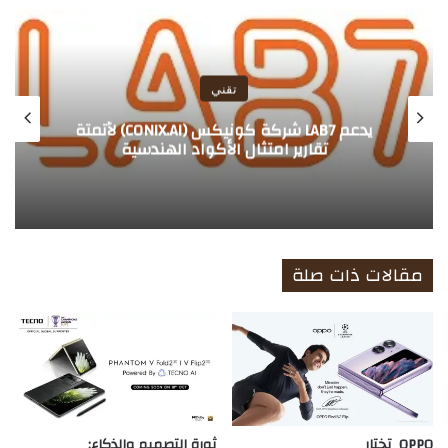
الوي
ب
تقني
يدعم LAB7 شركة كونيكس (CONIX.AI) لأتمتة
تقارير امتثال الأكواد الهندسية
مقالات ذات صلة
OPPO تختار
ثورة التصميم والذكاء: