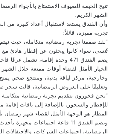
تتيح الخيمة للضيوف الاستمتاع بالأجواء الرمض
الشهر الكريم.
وأن الفندق يستعد لاستقبال أعداد كبيرة من 
تجربة مميزة، قائلاً:
“لقد صممنا تجربة رمضانية متكاملة، حيث نهتم ب
تُنسى، سواء كانوا يبحثون عن إفطار هادئ مع ا
يضم الفندق 471 وحدة إقامة، تشمل 
الخيار الأمثل لقضاء أوقات ممتعة خلال الشهر
وخارجية، مركز لياقة بدنية، ومنتجع صحي يمن
وتعليقًا على العروض الرمضانية، قالت سحر صا
“نحن فخورون بتقديم تجربة رمضانية متكاملة
للإفطار والسحور، بالإضافة إلى باقات إقامة 
المطار هو الوجهة الأمثل لقضاء شهر رمضان بأج
ويضم الفندق 11 قاعة اجتماعات مجهزة
الرمضانية، اجتماعات الشركات، والاحتفالات ا