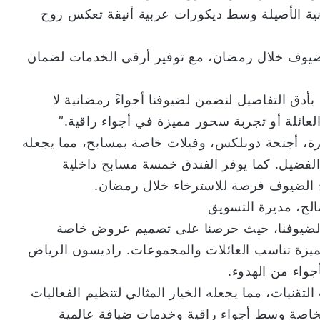
انية الأصيلة وسط ديكورات عربية أنيقة تعكس روح
الضيوف خلال رمضان، مع توفير أرقى الخدمات لضمان
أدق التفاصيل لنضمن لضيوفنا أجواءً رمضانية لا
لعائلة أو تجربة سحور مميزة في أجواء راقية.”
غرفًا فاخرة، أجنحة دوبلكس، وفيلات خاصة بمسابح، مما يجعله
 الفضيل. كما يوفر الفندق خمسة مسابح داخلية
ح الضيوف فرصة للاسترخاء خلال رمضان.
لح، مديرة التسويق
 لضيوفنا، حيث حرصنا على تصميم عروض خاصة
مميزة تناسب العائلات والمجموعات. راديسون الرياض
واء من الهدوء.
 بأحدث التقنيات، مما يجعله الخيار المثالي لتنظيم الفعاليات
لخاصة وسط أجواء راقية وخدمات ضيافة عالمية