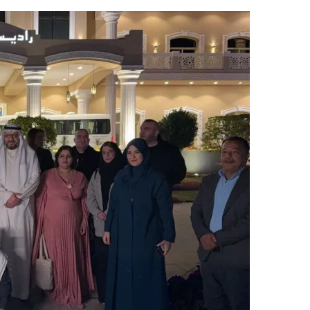
ر
س
ل
ب
ر
ي
د
ا
إ
ل
ك
ت
ر
و
ن
ي
ا