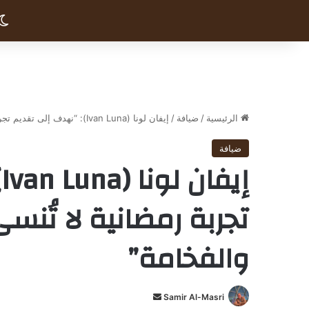
الرئيسية
/
ضيافة
/
إيفان لونا (Ivan Luna): “نهدف إلى تقديم تجربة رمضانية لا تُنسى تجمع بين الأصالة والفخامة”
ضيافة
إ
تجربة رمضانية لا تُنس
والفخامة”
Samir Al-Masri
أ