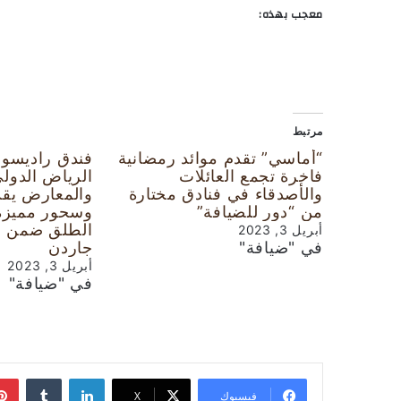
معجب بهذه:
مرتبط
“أماسي” تقدم موائد رمضانية
فندق راديسون
فاخرة تجمع العائلات
الرياض الدول
والأصدقاء في فنادق مختارة
والمعارض يقد
من “دور للضيافة”
وسحور مميزة 
الطلق ضمن م
أبريل 3, 2023
في "ضيافة"
جاردن
أبريل 3, 2023
في "ضيافة"
لينكدإن
‏Tumblr
فيسبوك
‫X