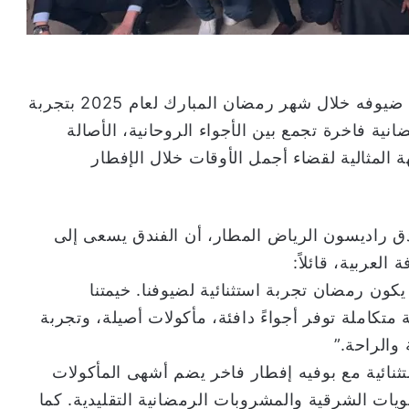
يستعد فندق راديسون الرياض المطار لاستقبال ضيوفه خلال شهر رمضان المبارك لعام 2025 بتجربة
ية فاخرة تجمع بين الأجواء الروحانية، الأصالة
ة المثالية لقضاء أجمل الأوقات خلال الإفطار
I)، المدير العام لفندق راديسون الرياض المطار، أن الفندق يسعى إلى
لعربية، قائلاً:
ن رمضان تجربة استثنائية لضيوفنا. خيمتنا
تكاملة توفر أجواءً دافئة، مأكولات أصيلة، وتجربة
والراحة.”
نائية مع بوفيه إفطار فاخر يضم أشهى المأكولات
ويات الشرقية والمشروبات الرمضانية التقليدية. كما