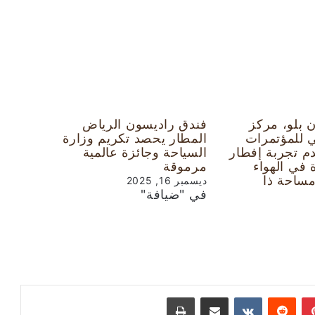
 بلو، مركز
فندق راديسون الرياض
ي للمؤتمرات
المطار يحصد تكريم وزارة
م تجربة إفطار
السياحة وجائزة عالمية
في الهواء
مرموقة
ساحة ذا
ديسمبر 16, 2025
في "ضيافة"
بينتيريست
‏Reddit
‏VKontakte
مشاركة عبر البريد
طباعة