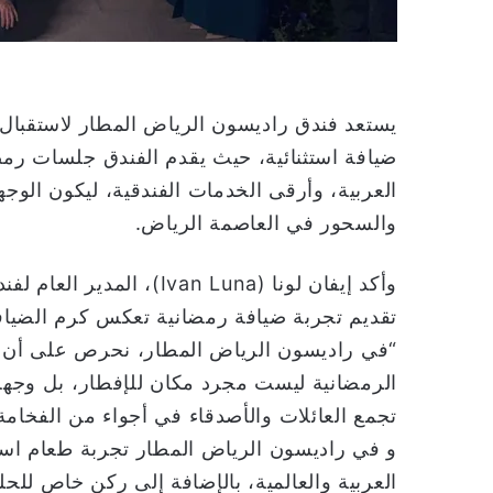
ضيافة استثنائية، حيث يقدم الفندق جلسات رمضان
العربية، وأرقى الخدمات الفندقية، ليكون الوجه
والسحور في العاصمة الرياض.
وأكد إيفان لونا (van Luna
تقديم تجربة ضيافة رمضانية تعكس كرم الضيافة ا
“في راديسون الرياض المطار، نحرص على أن يكو
الرمضانية ليست مجرد مكان للإفطار، بل وجهة م
تجمع العائلات والأصدقاء في أجواء من الفخامة 
و في راديسون الرياض المطار تجربة طعام استث
العربية والعالمية، بالإضافة إلى ركن خاص للحل