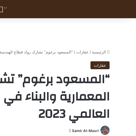
الرئيسية
/
عقارات
/
“المسعود برغوم” تشارك رواد قطاع الهندسة ال
عقارات
“المسعود برغوم” تشا
المعمارية والبناء 
العالمي 2023
Samir Al-Masri
أ