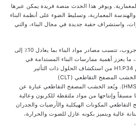
معمارية. ويوفر هذا الحدث منصة فريدة يمكن عبرها
والهندسة المعمارية، وتسليط الضوء على أنظمة البناء
برات، واستشراف حقبة جديدة في مجال البناء، والتي
ووفقاً لإحصائيات مجموعة بوسطن كونسلتينج جروب، تتسبب مصادر مواد البناء بما يعادل 10٪ إلى
ني، ما يعزز أهمية ممارسات البناء المستدامة في
المنطقة. وسيتمكن زوار منصة المسعود برغوم H1.P34 من استكشاف الحلول ذات التأثير
المستدام، بما في ذلك نظام البناء المبتكر من الخشب المصفح التقاطعي (CLT)
وأنظمة البناء المعيارية الهجينة مسبقة الصنع (HMS). ويُعد الخشب المصفح التقاطعي عبارة عن
 مسبقاً وإنتاجها من مواد ملتقطة للكربون وعالية
لتقاطعي المكونات الهيكلية والأرضيات والجدران
نة عالية ويتميز بكونه عازل للصوت والحرارة،