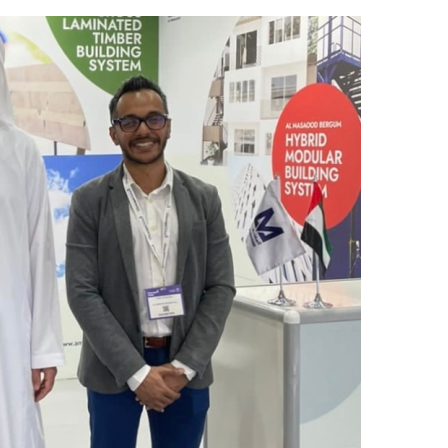
ر
س
ل
ب
ر
ي
د
ا
إ
ل
ك
ت
ر
و
ن
ي
ا