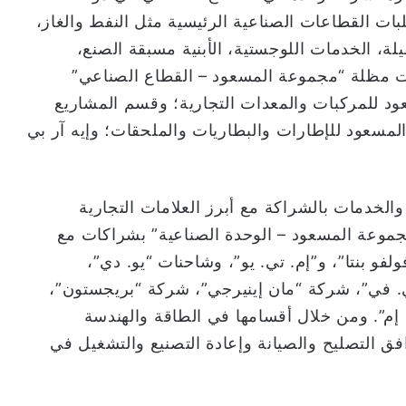
بات القطاعات الصناعية الرئيسية مثل النفط والغاز،
لة، الخدمات اللوجستية، الأبنية مسبقة الصنع،
حت مظلة “مجموعة المسعود – القطاع الصناعي”
عود للمركبات والمعدات التجارية؛ وقسم المشاريع
مسعود للإطارات والبطاريات والملحقات؛ وإيه آر بي
خدمات بالشراكة مع أبرز العلامات التجارية
 مجموعة المسعود – الوحدة الصناعية” بشراكات مع
لفو بنتا”، و”إم. تي. يو”، وشاحنات “يو. دي”،
. في”، شركة “مان إينيرجي”، شركة “بريجستون”،
 إم”. ومن خلال أقسامها في الطاقة والهندسة
ق التصليح والصيانة وإعادة التصنيع والتشغيل في