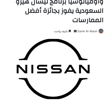
وأوقيانوسيا برنامج نيسان هيرو
السعودية يفوز بجائزة أفضل
الممارسات
Samir Al-Masri
أ
دقيقة واحدة
ر
س
ل
ب
ر
ي
د
ا
إ
ل
ك
ت
ر