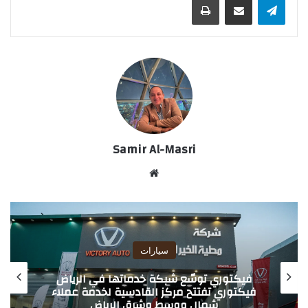
Samir Al-Masri
موق
ع
الوي
ب
سيارات
فيكتوري توسّع شبكة خدماتها في الرياض
فيكتوري تفتتح مركز القادسية لخدمة عملاء
شمال ووسط وشرق الرياض