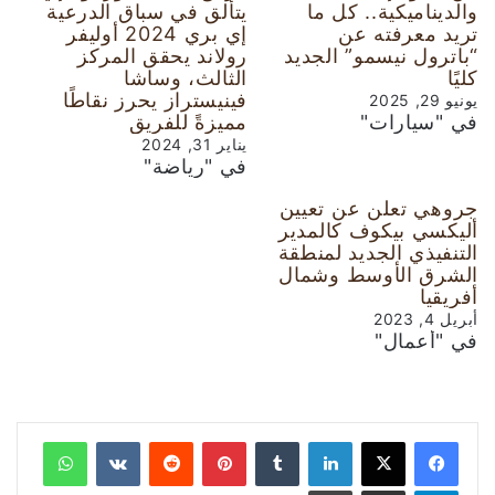
والديناميكية.. كل ما
يتألق في سباق الدرعية
تريد معرفته عن
إي بري 2024 أوليفر
“باترول نيسمو” الجديد
رولاند يحقق المركز
كليًا
الثالث، وساشا
فينيستراز يحرز نقاطًا
يونيو 29, 2025
في "سيارات"
مميزةً للفريق
يناير 31, 2024
في "رياضة"
جروهي تعلن عن تعيين
أليكسي بيكوف كالمدير
التنفيذي الجديد لمنطقة
الشرق الأوسط وشمال
أفريقيا
أبريل 4, 2023
في "أعمال"
لينكدإن
‏Tumblr
بينتيريست
‏Reddit
‏VKontakte
واتساب
تيلقرام
مشاركة عبر البريد
طباعة