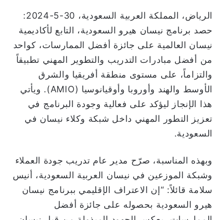
و
الرياض، المملكة العربية السعودية، 30-5-2024:
ن
حصد برنامج نيسان هيرو السعودية، التابع لأكاديمية
ي
نيسان العالمية على جائزة أفضل الممارسات، كواحد
ا
من أفضل مبادرات التدريب والتطوير المهني تطبيقاً
والتزاماً، على مستوى منطقة أفريقيا والشرق
الأوسط والهند وأوروبا وأوقيانوسيا (AMIO). ويأتي
هذا الإنجاز ليؤكد على فعالية وجودة البرنامج في
تعزيز التطور المهني داخل شبكة وكلاء نيسان في
السعودية.
وبهذه المناسبة، صرّح مدير عام تدريب جودة العملاء
وشبكة الموزعين في نيسان العربية السعودية، أنيس
سلامة قائلاً: “إن الاعتراف الإقليمي ببرنامج نيسان
هيرو السعودية بحصوله على جائزة أفضل
الممارسات، يعكس الجهود المبذولة من قبل نيسان