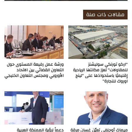
مقالات ذات صلة
“اركو تورنكي سوليشنز
ورشة عمل رفيعة المستوى حول
للمقاولات” تعزز مكانتها الريادية
التعاون القضائي بين الاتحاد
إقليميًا باستحواذها على “لينج
الأوروبي ومجلس التعاون الخليجي
اوروك للنجارة”
ميماك أوجلفي تعيّن غسان مرقة
دعماً لرؤية المملكة العربية