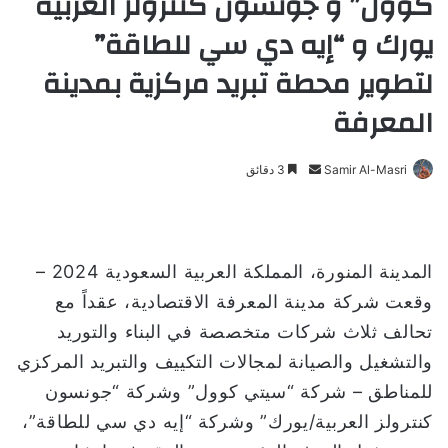
كوول” و جونسون كنترولز العربية
يورك و “إيه دي سي للطاقة”
لتطوير محطة تبريد مركزية بمدينة
المعرفة
Samir Al-Masri
أ
3 دقائق
ر
س
ل
ب
المدينة المنورة، المملكة العربية السعودية 2024 –
ر
وقعت شركة مدينة المعرفة الاقتصادية، عقداً مع
ي
تحالف ثلاث شركات متخصصة في البناء والتوريد
د
والتشغيل والصيانة لمجالات التكييف والتبريد المركزي
ا
إ
للمناطق – شركة “سيتي كوول” وشركة “جونسون
ل
كنترولز العربية/يورك” وشركة “إيه دي سي للطاقة”،
ك