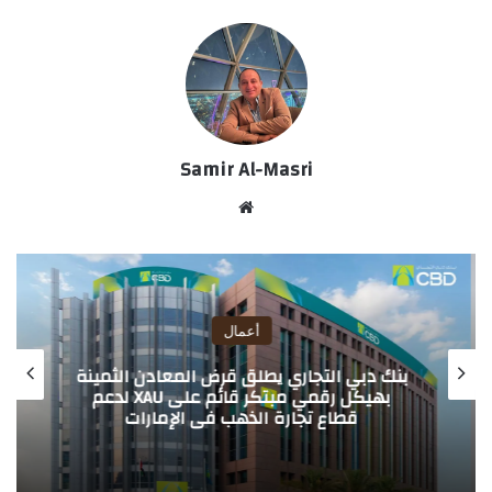
Samir Al-Masri
موق
ع
الوي
ب
أعمال
بنك دبي التجاري يطلق قرض المعادن الثمينة
بهيكل رقمي مبتكر قائم على XAU لدعم
قطاع تجارة الذهب في الإمارات