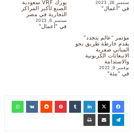
يورك VRF سعودية
سبتمبر 26, 2023
في "أعمال"
الصنع لأكبر المراكز
التجارية في مصر
سبتمبر 6, 2023
في "أعمال"
مؤتمر “عالم يتجدد”
يقدم خارطة طريق نحو
المباني صفرية
الانبعاثات الكربونية
والاستدامة
نوفمبر 9, 2022
في "بيئة"
لينكدإن
‏Tumblr
بينتيريست
‏Reddit
‏VKontakte
واتساب
تيلقرام
مشاركة عبر البريد
طباعة