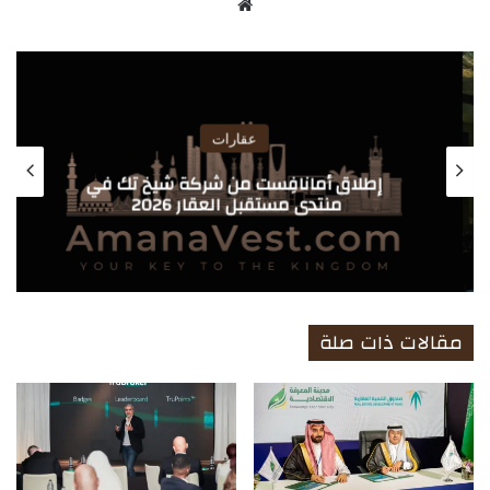
موق
ع
الوي
ب
عقارات
إطلاق أمانافِست من شركة شيخ تك في
منتدى مستقبل العقار 2026
مقالات ذات صلة