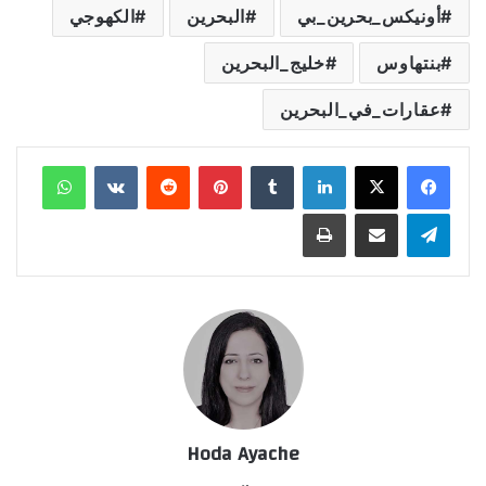
أونيكس_بحرين_بي
البحرين
الكهوجي
بنتهاوس
خليج_البحرين
عقارات_في_البحرين
لينكدإن
‏Tumblr
بينتيريست
‏Reddit
‏VKontakte
واتساب
تيلقرام
مشاركة عبر البريد
طباعة
Hoda Ayache