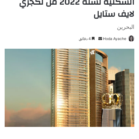
السكنية لسنة 2022 من لكجري
لايف ستايل
البحرين
Hoda Ayache
أ
4 دقائق
ر
س
ل
ب
ر
ي
د
ا
إ
ل
ك
ت
ر