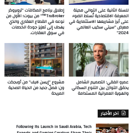
للسنة الثانية على التوالي مدينة
إطلاق برنامج المكافآت “تروبروكر
المعرفة الاقتصادية تُسلط الضوء
TruBroker™” من بيوت؛ الأول من
على أبرز مشاريعها الاستثمارية في
نوعه في القطاع العقاري والذي
معرض “سيتي سكيب العالمي
يهدف إلى تعزيز جودة الخدمات
2024”
في سوق العقارات.
عمرو الفقي: التصميم الشامل
مشروع “إيسن لايف” من أوبجكت
يحقق التوازن بين التنوع السكاني
ون: فصلٌ جديد من الحياة الصحية
والهوية العمرانية المستدامة
المريحة
آخر الأخبار
Following Its Launch in Saudi Arabia, Tech
Experts and Gaming Creators Share Their