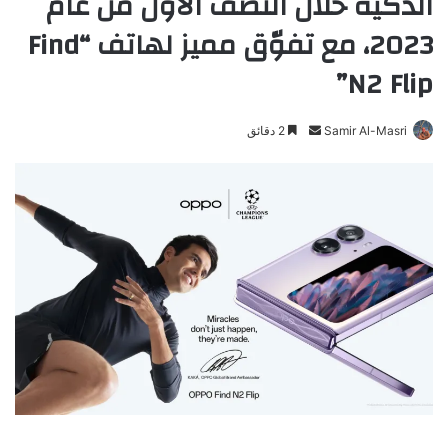
الذكية خلال النصف الأول من عام
2023، مع تفوّق مميز لهاتف “Find
N2 Flip”
Samir Al-Masri
أ
2 دقائق
ر
س
ل
ب
ر
ي
د
ا
إ
ل
ك
ت
ر