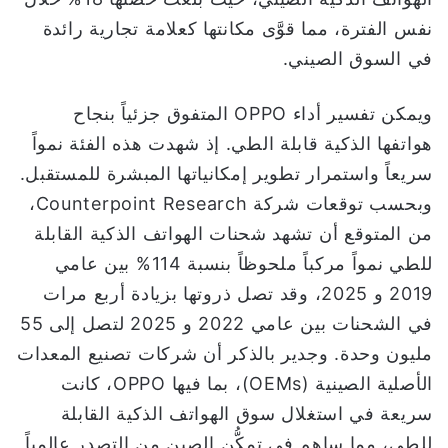
نفس الفترة، مما قوَّى مكانتها كعلامة تجارية رائدة
في السوق الصيني.
ويمكن تفسير أداء OPPO المتفوق جزئياً بنجاح
هواتفها الذكية قابلة الطي. إذ شهدت هذه الفئة نمواً
سريعاً واستمرار تطوير إمكانياتها المبشرة للمستقبل.
وبحسب توقعات شركة Counterpoint Research،
من المتوقع أن تشهد شحنات الهواتف الذكية القابلة
للطي نمواً مركباً ملحوظاً بنسبة 114% بين عامي
2019 و 2025، وقد تصل ذروتها بزيادة أربع مرات
في الشحنات بين عامي 2022 و 2025 لتصل إلى 55
مليون وحدة. وجدير بالذكر أن شركات تصنيع المعدات
الأصلية الصينية (OEMs)، بما فيها OPPO، كانت
سريعة في استغلال سوق الهواتف الذكية القابلة
للطي، مما ساهم في تمكُّن الصين من التصدر عالمياً