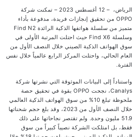
و
الرياض، – 12 أغسطس 2023 – تمكنت شركة
ن
OPPO من تحقيق إنجازات فريدة، مدفوعة بأداء
ي
متميز من سلسلة هواتفها الذكية الرائدة Find N2
ا
وسلسلة Find X6 حيث احتلت المرتبة الأولى في
سوق الهواتف الذكية الصيني خلال النصف الأول من
العام الحالي، واحتلت المركز الرابع عالمياً خلال نفس
الفترة.
واستناداً إلى البيانات الموثوقة التي نشرتها شركة
Canalys، نجحت OPPO بقوة في تحقيق حصة
ملحوظة تبلغ 10% من سوق الهواتف الذكية العالمي
خلال النصف الأول من 2023، وقد بلغ حجم شحناتها
51.9 مليون وحدة. ولم تقتصر نجاحاتها على ذلك
فقط، بل امتلكت الشركة نصيباً كبيراً من سوق
الهواتف الذكية الصيني، حيث بلغت حصتها 18% خلال