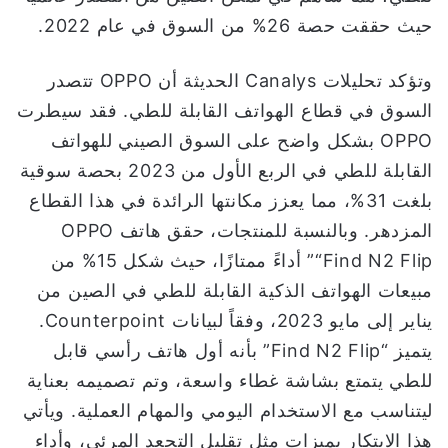
حيث حققت حصة 26% من السوق في عام 2022.
وتؤكد تحليلات Canalys الحديثة أن OPPO تتصدر
السوق في قطاع الهواتف القابلة للطي. فقد سيطرت
OPPO بشكل واضح على السوق الصيني للهواتف
القابلة للطي في الربع الأول من 2023 بحصة سوقية
بلغت 31%، مما يعزز مكانتها الرائدة في هذا القطاع
المزدهر. وبالنسبة للمنتجات، حقق هاتف OPPO
“Find N2 Flip” أداءً ممتازًا، حيث شكل 15% من
مبيعات الهواتف الذكية القابلة للطي في الصين من
يناير إلى مايو 2023، وفقاً لبيانات Counterpoint.
يتميز “Find N2 Flip” بأنه أول هاتف رأسي قابل
للطي يتمتع بشاشة غطاء واسعة، وتم تصميمه بعناية
ليتناسب مع الاستخدام اليومي والمهام العملية. ويأتي
هذا الابتكار بميزات مثل تقليل التجعد المرئي، وأداء