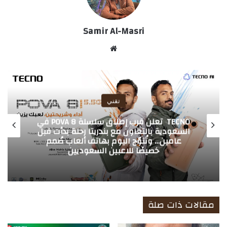
Samir Al-Masri
موق
ع
الوي
ب
تقني
TECNO تعلن قرب إطلاق سلسلة POVA 8 في
السعودية بالتعاون مع بندريتا رحلة بدأت قبل
عامين… وتُتوّج اليوم بهاتف ألعاب صُمم
خصيصًا للاعبين السعوديين
مقالات ذات صلة