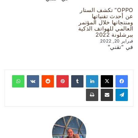
OPPO” تكشف الستار
عن أحدث تقنياتها
ومنتجاتها خلال المؤتمر
العالمي للهواتف الذكية
ببرشلونة 2022
فبراير 20, 2022
في "تقني"
لينكدإن
‏Tumblr
بينتيريست
‏Reddit
‏VKontakte
واتساب
تيلقرام
مشاركة عبر البريد
طباعة