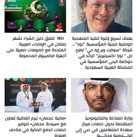
بهدف تسريع وتيرة تنفيذ المنهجية
MSI تطلق دليل الشراء لشهر
الوطنية للبنية المؤسسية “نورا”…
رمضان في الإمارات العربية
شركة “سوفت وير إيه جي” تطرح
المتحدة مع خصومات حصرية على
حل ” نورا اكسيليريتر” الرائد في
أجهزة الكمبيوتر المحمولة
حوكمة البنى المؤسسية في
المملكة العربية السعودية
وزارة الصناعة والتكنولوجيا
«مالية عجمان» تبرم اتفاقية تعاون
المتقدمة تحول خدمات مركز
مع «سياحة عجمان» لتوفير
سعادة المتعاملين في دبي إلى
خدمات الدفع الذكية في متاحف
إلكـــترونية وذكـــية
الإمارة